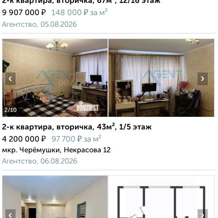
2-к квартира, вторичка, 67м², 12/16 этаж
₽
₽
9 907 000
148 000
за м²
Агентство, 05.08.2026
‹
›
2
/10
2-к квартира, вторичка, 43м², 1/5 этаж
₽
₽
4 200 000
97 700
за м²
мкр. Черёмушки, Некрасова 12
Агентство, 06.08.2026
‹
›