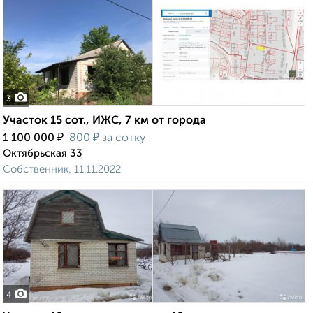
3
Участок 15 сот., ИЖС, 7 км от города
₽
₽
1 100 000
800
за сотку
Октябрьская 33
Собственник, 11.11.2022
4