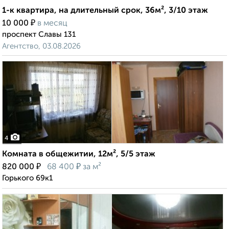
1-к квартира, на длительный срок, 36м², 3/10 этаж
₽
10 000
в месяц
проспект Славы 131
Агентство, 03.08.2026
4
Комната в общежитии, 12м², 5/5 этаж
₽
₽
820 000
68 400
за м²
Горького 69к1