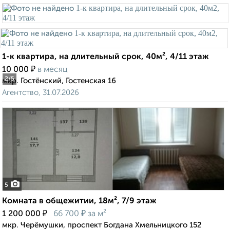
1-к квартира, на длительный срок, 40м², 4/11 этаж
₽
10 000
в месяц
2
/5
мкр. Гостёнский, Гостенская 16
Агентство, 31.07.2026
5
Комната в общежитии, 18м², 7/9 этаж
₽
₽
1 200 000
66 700
за м²
мкр. Черёмушки, проспект Богдана Хмельницкого 152