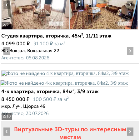
‹
›
2
/2
Студия квартира, вторичка, 45м², 11/11 этаж
₽
₽
4 099 000
91 100
за м²
‹
›
ЖК Вокзал, Вокзальная 22
Агентство, 05.08.2026
4-к квартира, вторичка, 84м², 3/9 этаж
₽
₽
8 450 000
100 500
за м²
мкр. Луч, Щорса 49
Агентство, 30.07.2026
2
/10
Виртуальные 3D-туры по интересным
‹
›
местам