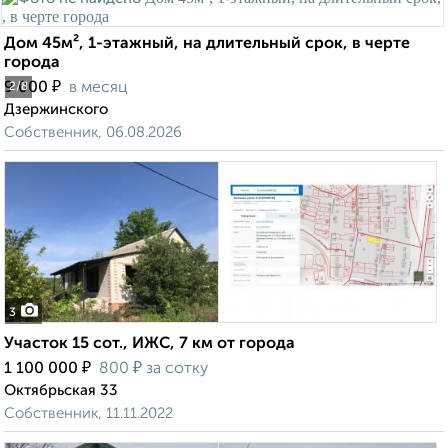
Дом 45м², 1-этажный, на длительный срок, в черте
города
₽
9 000
в месяц
2
/8
Дзержинского
Собственник, 06.08.2026
3
Участок 15 сот., ИЖС, 7 км от города
₽
₽
1 100 000
800
за сотку
Октябрьская 33
Собственник, 11.11.2022