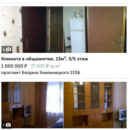
8
Комната в общежитии, 13м², 3/5 этаж
₽
₽
1 000 000
77 000
за м²
проспект Богдана Хмельницкого 133Б
7