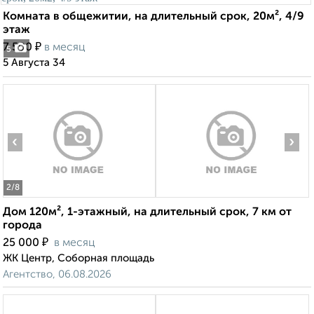
Комната в общежитии, на длительный срок, 20м², 4/9
этаж
₽
7 500
в месяц
5
5 Августа 34
‹
›
2
/8
Дом 120м², 1-этажный, на длительный срок, 7 км от
города
₽
25 000
в месяц
ЖК Центр, Соборная площадь
Агентство, 06.08.2026