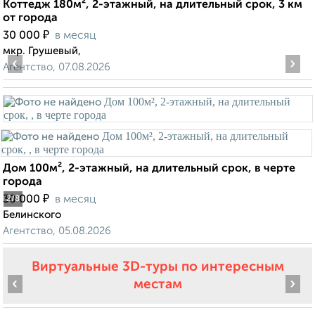
Коттедж 180м², 2-этажный, на длительный срок, 3 км
от города
₽
30 000
в месяц
мкр. Грушевый,
‹
›
Агентство, 07.08.2026
Дом 100м², 2-этажный, на длительный срок, в черте
города
₽
30 000
в месяц
2
/8
Белинского
Агентство, 05.08.2026
Виртуальные 3D-туры по интересным
‹
›
местам