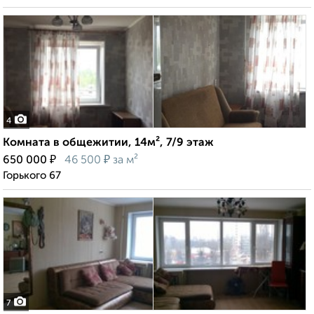
4
Комната в общежитии, 14м², 7/9 этаж
₽
₽
650 000
46 500
за м²
Горького 67
7