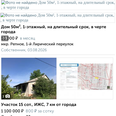
Дом 50м², 1-этажный, на длительный срок, в черте
города
₽
10 000
в месяц
2
/8
мкр. Репное, 1-й Лирический переулок
Собственник, 03.08.2026
3
Участок 15 сот., ИЖС, 7 км от города
₽
₽
1 100 000
800
за сотку