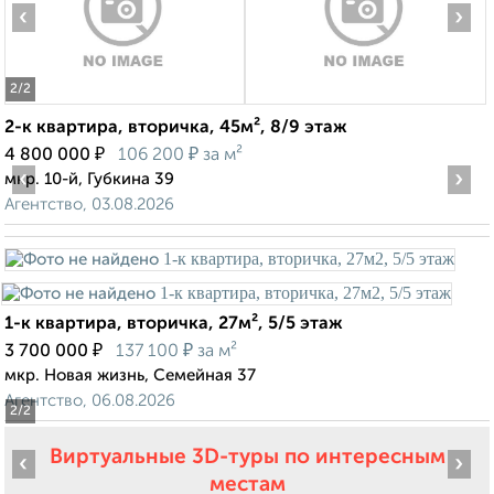
‹
›
2
/2
2-к квартира, вторичка, 45м², 8/9 этаж
₽
₽
4 800 000
106 200
за м²
‹
›
мкр. 10-й, Губкина 39
Агентство, 03.08.2026
1-к квартира, вторичка, 27м², 5/5 этаж
₽
₽
3 700 000
137 100
за м²
мкр. Новая жизнь, Семейная 37
Агентство, 06.08.2026
2
/2
Виртуальные 3D-туры по интересным
‹
›
местам