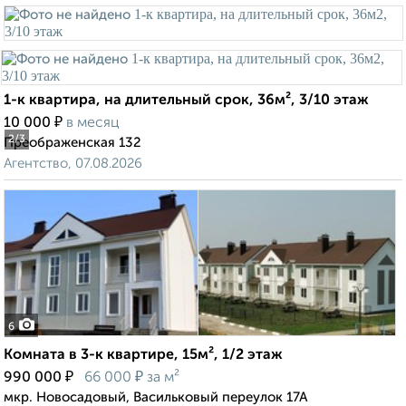
1-к квартира, на длительный срок, 36м², 3/10 этаж
₽
10 000
в месяц
2
/3
Преображенская 132
Агентство, 07.08.2026
6
Комната в 3-к квартире, 15м², 1/2 этаж
₽
₽
990 000
66 000
за м²
мкр. Новосадовый, Васильковый переулок 17А