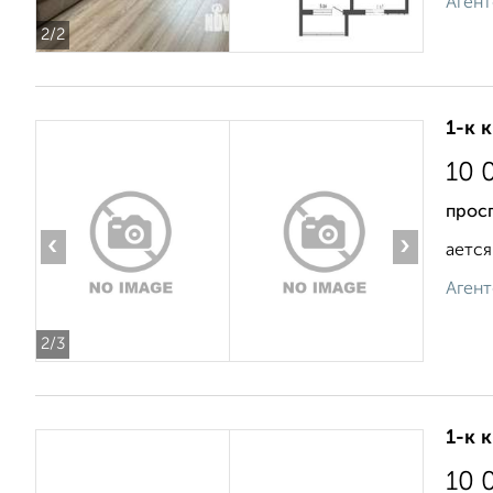
Агент
2
/2
1-к 
10 
просп
‹
›
ается
Агент
2
/3
1-к 
10 