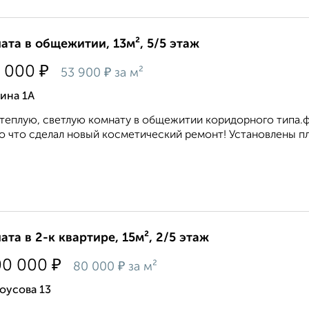
ата в общежитии, 13м², 5/5 этаж
₽
 000
₽
53 900
за м²
ина 1А
теплую, светлую комнату в общежитии коридорного типа.
о что сделал новый косметический ремонт! Установлены пла
ата в 2-к квартире, 15м², 2/5 этаж
₽
00 000
₽
80 000
за м²
оусова 13