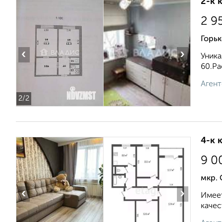
2-к 
2 9
Горьк
‹
›
Уника
60.Ра
Агент
2
/2
4-к 
9 0
мкр. 
‹
›
Имеет
качес