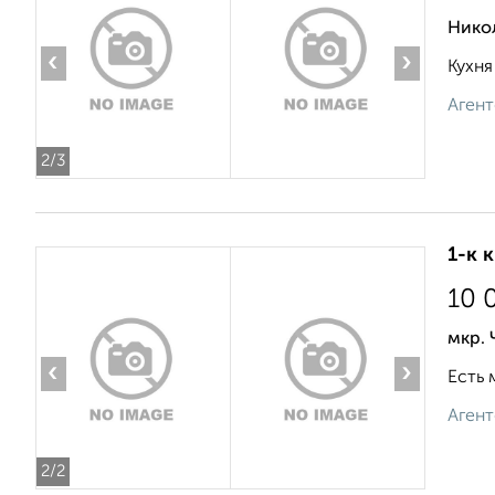
Нико
‹
›
Кухня
Агент
2
/3
1-к 
10 
мкр.
‹
›
Есть 
Агент
2
/2