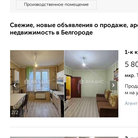
Производственное помещение
Свежие, новые объявления о продаже, а
недвижимость в Белгороде
1-к 
5 8
мкр. 
‹
›
Прода
м на 
Агент
2
/2