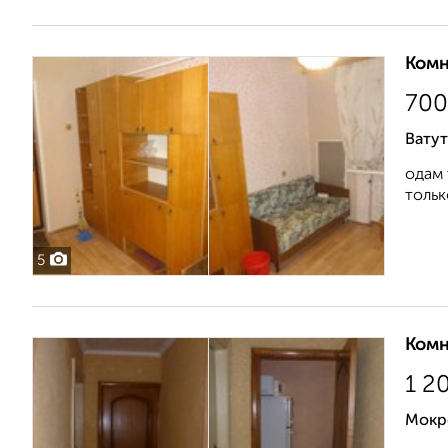
Комн
700
Ватут
одам 
тольк
5
Комн
1 2
Мокр