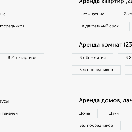
Аренда квартир (2
ные
1‑комнатные
2‑к
посредников
На длительный срок
Аренда комнат (23
В 2‑к квартире
В общежитии
В 2
Без посредников
Аренда домов, дач
аусы
п панелей
Дома
Дачи
Без посредников