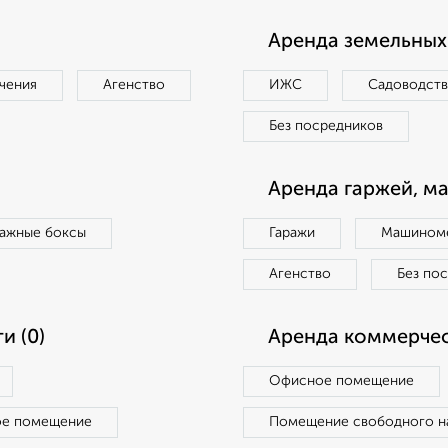
Аренда земельных 
чения
Агенство
ИЖС
Садоводст
Без посредников
Аренда гаржей, м
ражные боксы
Гаражи
Машиноме
Агенство
Без по
и (0)
Аренда коммерчес
Офисное помещение
ое помещение
Помещение свободного н