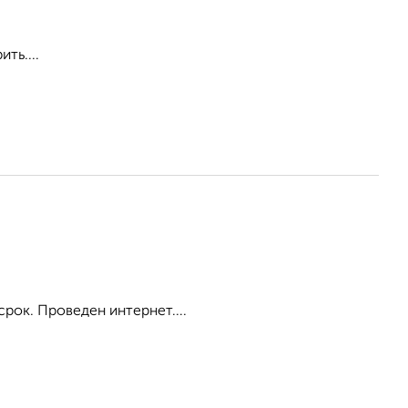
ть....
срок. Проведен интернет....