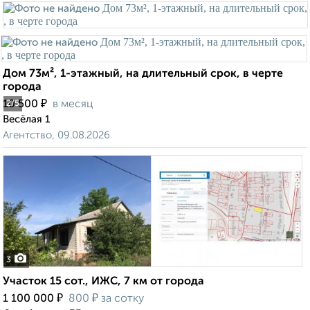
Дом 73м², 1-этажный, на длительный срок, в черте
города
₽
10 500
в месяц
2
/5
Весёлая 1
Агентство, 09.08.2026
3
Участок 15 сот., ИЖС, 7 км от города
₽
₽
1 100 000
800
за сотку