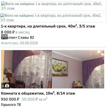
1-к квартира, на длительный срок, 40м², 3/5 этаж
₽
8 000
в месяц
2
/3
проспект Славы 82
Агентство, 06.08.2026
4
Комната в общежитии, 19м², 8/14 этаж
₽
₽
950 000
50 000
за м²
Горького 78