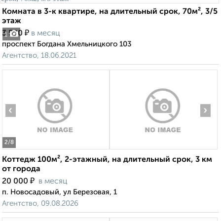
Комната в 3-к квартире, на длительный срок, 70м², 3/5
этаж
₽
3 500
в месяц
1
проспект Богдана Хмельницкого 103
Агентство, 18.06.2021
‹
›
2
/8
Коттедж 100м², 2-этажный, на длительный срок, 3 км
от города
₽
20 000
в месяц
п. Новосадовый, ул Березовая, 1
Агентство, 09.08.2026