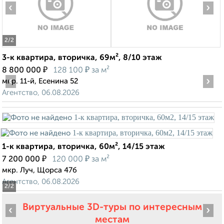
‹
›
2
/2
3-к квартира, вторичка, 69м², 8/10 этаж
₽
₽
8 800 000
128 100
за м²
‹
›
мкр. 11-й, Есенина 52
Агентство, 06.08.2026
1-к квартира, вторичка, 60м², 14/15 этаж
₽
₽
7 200 000
120 000
за м²
мкр. Луч, Щорса 47б
Агентство, 06.08.2026
2
/2
Виртуальные 3D-туры по интересным
‹
›
местам