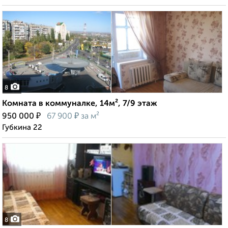
8
Комната в коммуналке, 14м², 7/9 этаж
₽
₽
950 000
67 900
за м²
Губкина 22
8