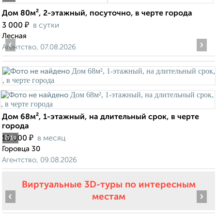
Дом 80м², 2-этажный, посуточно, в черте города
₽
3 000
в сутки
Лесная
‹
›
Агентство, 07.08.2026
Дом 68м², 1-этажный, на длительный срок, в черте
города
₽
10 000
в месяц
2
/10
Горовца 30
Агентство, 09.08.2026
Виртуальные 3D-туры по интересным
‹
›
местам