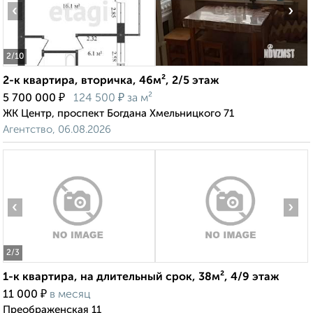
‹
›
2
/10
2-к квартира, вторичка, 46м², 2/5 этаж
₽
₽
5 700 000
124 500
за м²
ЖК Центр, проспект Богдана Хмельницкого 71
Агентство, 06.08.2026
‹
›
2
/3
1-к квартира, на длительный срок, 38м², 4/9 этаж
₽
11 000
в месяц
Преображенская 11