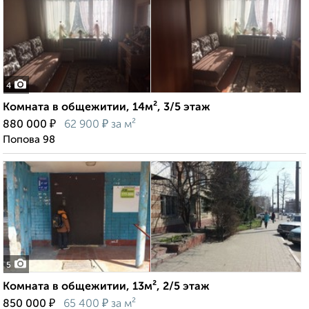
4
Комната в общежитии, 14м², 3/5 этаж
₽
₽
880 000
62 900
за м²
Попова 98
5
Комната в общежитии, 13м², 2/5 этаж
₽
₽
850 000
65 400
за м²