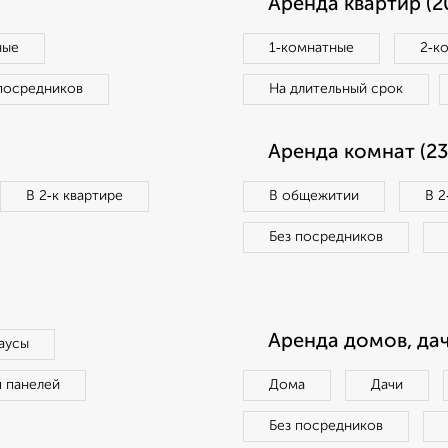
Аренда квартир (2
ные
1‑комнатные
2‑к
посредников
На длительный срок
Аренда комнат (23
В 2‑к квартире
В общежитии
В 2
Без посредников
Аренда домов, дач
аусы
п панелей
Дома
Дачи
Без посредников