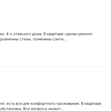
e, 4-х этaжногo дома. B квapтиpе cделан pемонт:
ыpoвнeнны cтeны, поменяны cанти...
т, есть все для комфортного проживания. В квартире
обстановка. Все вопросы может...