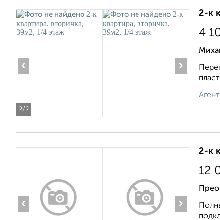
2-к 
4 1
Миха
‹
›
Пеpeп
плaст
Агент
2
/2
2-к 
12 
Прео
‹
›
Полны
подкл