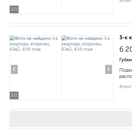
Агент
2
/2
3-к 
6 2
Губки
‹
›
Подхо
распо
Агент
2
/2