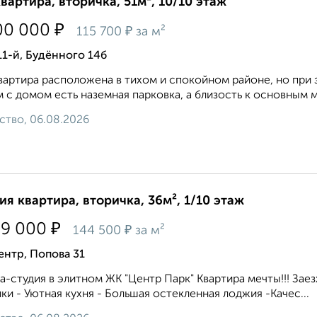
квартира, вторичка, 51м², 10/10 этаж
₽
00 000
₽
115 700
за м²
11-й, Будённого 14б
вартира расположена в тихом и спокойном районе, но при
 с домом есть наземная парковка, а близость к основным м
ство, 06.08.2026
ия квартира, вторичка, 36м², 1/10 этаж
₽
99 000
₽
144 500
за м²
нтр, Попова 31
а-студия в элитном ЖК "Центр Парк" Квартира мечты!!! Заез
ки - Уютная кухня - Большая остекленная лоджия -Качес...