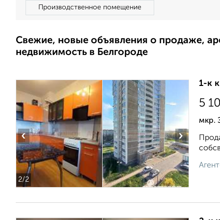
Производственное помещение
Свежие, новые объявления о продаже, а
недвижимость в Белгороде
1-к 
5 1
мкр. 
‹
›
Прода
собсв
Агент
2
/2