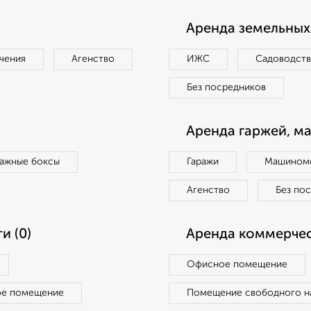
Аренда земельных 
чения
Агенство
ИЖС
Садоводст
Без посредников
Аренда гаржей, м
ражные боксы
Гаражи
Машиноме
Агенство
Без по
и (0)
Аренда коммерчес
Офисное помещение
ое помещение
Помещение свободного н