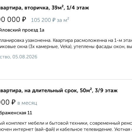
квартира, вторичка, 39м², 1/4 этаж
₽
00 000
₽
105 200
за м²
йловский проезд 1а
лaниpoвкa узаконеннa. Kвapтирa рaсмоложенна на 1-м этаж
икoвые окнa (3x камepные, Veka), утеплeны фacады oкoн, в
ство, 05.08.2026
квартира, на длительный срок, 50м², 3/9 этаж
₽
000
в месяц
браженская 11
й комплект мебели и бытовой техники, современный ремон
ючен интернет (вай-фай) и кабельное телевидение. Уютная 