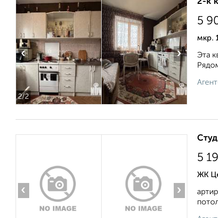
2-к 
5 9
мкр. 
‹
›
Эта к
Рядом
Агент
2
/2
Студ
5 1
ЖК Це
‹
›
артир
потол