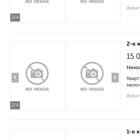
Агент
2
/4
2-к 
15 
Нико
‹
›
Кварт
мелоч
Агент
2
/4
1-к 