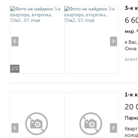
3-к 
6 6
мкр.
‹
›
я Вас
Окна 
Агент
2
/2
1-к 
20 
Парко
‹
›
Кварт
холод