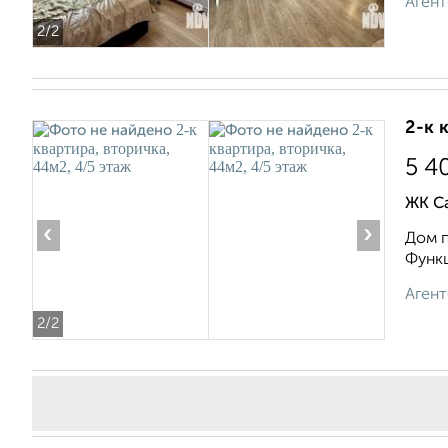
Агент
2
/2
2-к 
5 4
ЖК С
‹
›
Дом п
Функц
Агент
2
/2