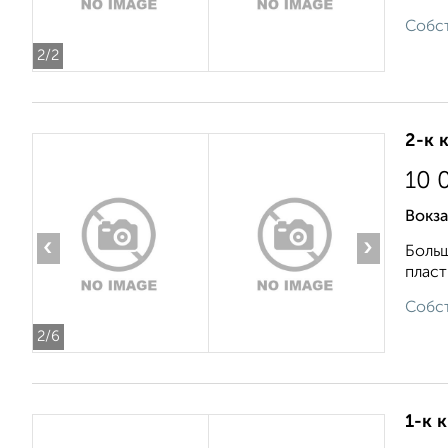
Собст
2
/2
2-к 
10 
Вокза
‹
›
Больш
пласт
Собст
2
/6
1-к 