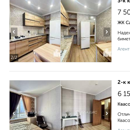
3-к 
7 5
ЖК С
‹
›
Надеж
бимет
Агент
2
/2
2-к 
6 1
Квасо
‹
›
Отлич
Квасо