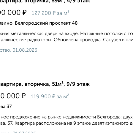
квартира, вторичка, 59м², 4/9 этаж
₽
00 000
₽
127 200
за м²
авино, Белгородский проспект 48
ная металлическая дверь на входе. Натяжные потолки с
аллические радиаторы. Обновлена проводка. Санузел в плит
ство, 01.08.2026
квартира, вторичка, 51м², 9/9 этаж
₽
50 000
₽
119 900
за м²
ва 37
ное предложение на рынке недвижимости Белгорода: двухк
ва, 37. Квартира расположена на 9 этаже девятиэтажного до