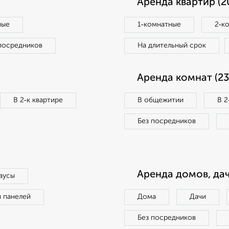
Аренда квартир (2
ные
1‑комнатные
2‑к
посредников
На длительный срок
Аренда комнат (23
В 2‑к квартире
В общежитии
В 2
Без посредников
Аренда домов, дач
аусы
п панелей
Дома
Дачи
Без посредников