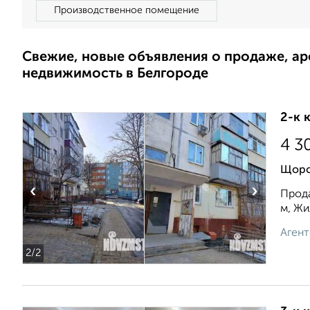
Производственное помещение
Свежие, новые объявления о продаже, а
недвижимость в Белгороде
2-к 
4 3
Щорс
‹
›
Прода
м, Жи
Агент
2
/2