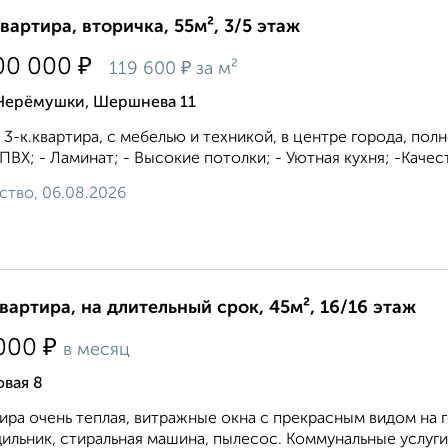
квартира, вторичка, 55м², 3/5 этаж
₽
00 000
₽
119 600
за м²
 Черёмушки, Шершнева 11
, 3-к.квартира, с мебелью и техникой, в центре города, по
ПВХ; - Ламинат; - Высокие потолки; - Уютная кухня; -Качест
ство, 06.08.2026
квартира, на длительный срок, 45м², 16/16 этаж
₽
000
в месяц
вая 8
ира очень теплая, витражные окна с прекрасным видом на 
ильник, стиральная машина, пылесос. Коммунальные услуги 