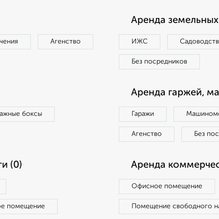
Аренда земельных 
чения
Агенство
ИЖС
Садоводст
Без посредников
Аренда гаржей, м
ражные боксы
Гаражи
Машиноме
Агенство
Без по
и (0)
Аренда коммерчес
Офисное помещение
ое помещение
Помещение свободного н