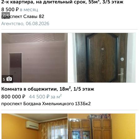
2-к квартира, на длительный срок, 55м², 3/5 этаж
₽
8 500
в месяц
2
/4
проспект Славы 82
Агентство, 06.08.2026
5
Комната в общежитии, 18м², 1/5 этаж
₽
₽
800 000
44 500
за м²
проспект Богдана Хмельницкого 133Бк2