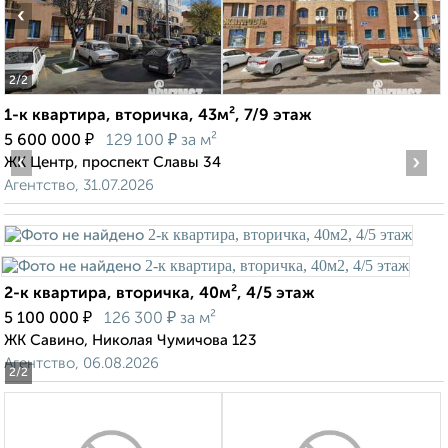
‹
›
2
/2
1-к квартира, вторичка, 43м², 7/9 этаж
₽
₽
5 600 000
129 100
за м²
‹
›
ЖК Центр, проспект Славы 34
Агентство, 31.07.2026
2-к квартира, вторичка, 40м², 4/5 этаж
₽
₽
5 100 000
126 300
за м²
ЖК Савино, Николая Чумичова 123
Агентство, 06.08.2026
2
/2