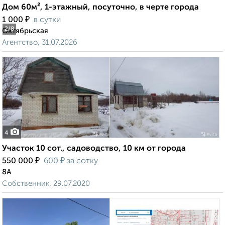
Дом 60м², 1-этажный, посуточно, в черте города
₽
1 000
в сутки
2
/8
Октябрьская
Агентство, 31.07.2026
4
Участок 10 сот., садоводство, 10 км от города
₽
₽
550 000
600
за сотку
8А
Собственник, 29.07.2020