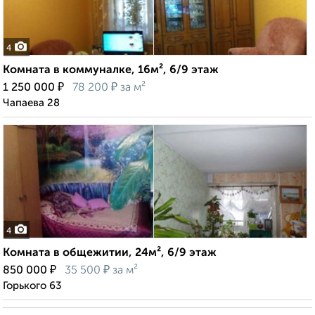
4
Комната в коммуналке, 16м², 6/9 этаж
₽
₽
1 250 000
78 200
за м²
Чапаева 28
4
Комната в общежитии, 24м², 6/9 этаж
₽
₽
850 000
35 500
за м²
Горького 63