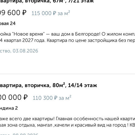
квартира, вторичка, 67м², 7/21 этаж
₽
09 600
₽
115 000
за м²
овая 24
ойка "Новое время" — ваш дом в Белгороде! О жилом компл
4 квартал 2027 года. Квартира по цене застройщика без пере
ство, 03.08.2026
квартира, вторичка, 80м², 14/14 этаж
₽
00 000
₽
110 300
за м²
ндина 2
аже всего две квартиры! Главная особенность нашей кварт
ая зона отдыха, мангал ,качели и красивый вид на город ! К