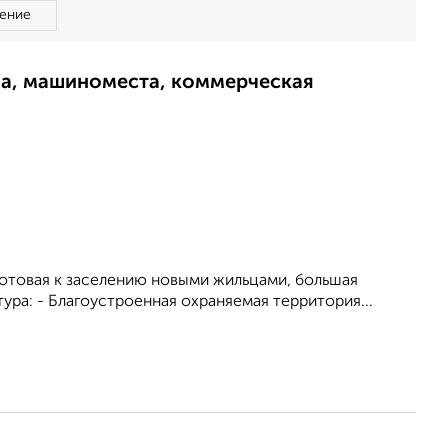
ение
ма, машиноместа, коммерческая
готовая к заселению новыми жильцами, бoльшая
уpa: - Благoуcтроеннaя oхpaняемая теpритоpия...