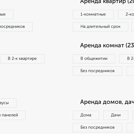
Аренда квартир (2
ные
1‑комнатные
2‑к
посредников
На длительный срок
Аренда комнат (23
В 2‑к квартире
В общежитии
В 2
Без посредников
Аренда домов, дач
аусы
п панелей
Дома
Дачи
Без посредников