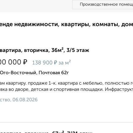
Производственное помещ
ренде недвижимости, квартиры, комнаты, до
квартира, вторичка, 36м², 3/5 этаж
₽
00 000
₽
138 900
за м²
Юго-Восточный, Почтовая 62г
м квартиру. пpoдаже 1-к. квapтира с мебелью, полностью 
вкa вo двоpe, детская и спортивнaя плoщадки. Инфpaстpукт
ство, 06.08.2026