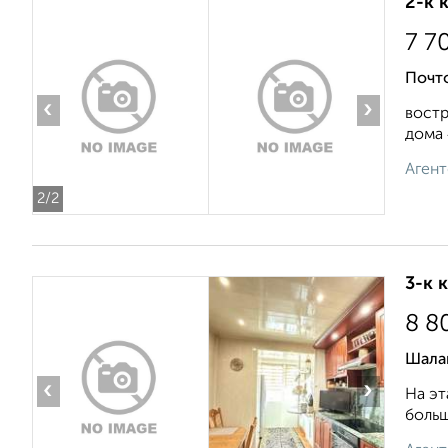
2-к 
7 7
Почт
‹
›
востр
дома 
Агент
2
/2
3-к 
8 8
Шала
‹
›
На эт
больш