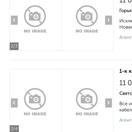
11 
Горьк
‹
›
Исклю
Новая
Агент
2
/3
1-к 
11 
Свято
‹
›
Все н
кабел
Агент
2
/4