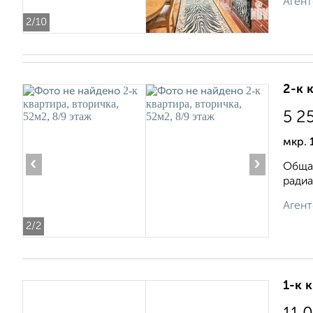
Агент
2
/10
2-к 
5 2
мкр. 
‹
›
Общая
радиа
Агент
2
/2
1-к 