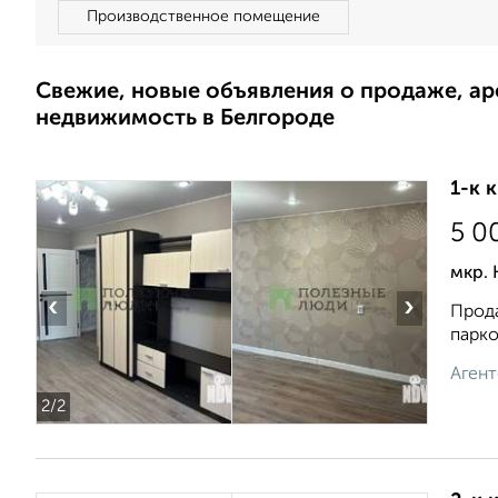
Производственное помещение
Свежие, новые объявления о продаже, а
недвижимость в Белгороде
1-к 
5 0
мкр. 
‹
›
Прода
пapко
Агент
2
/2