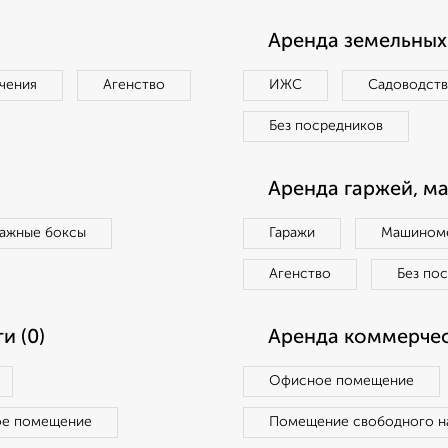
Аренда земельных 
чения
Агенство
ИЖС
Садоводст
Без посредников
Аренда гаржей, м
ражные боксы
Гаражи
Машиноме
Агенство
Без по
и (0)
Аренда коммерчес
Офисное помещение
ое помещение
Помещение свободного н