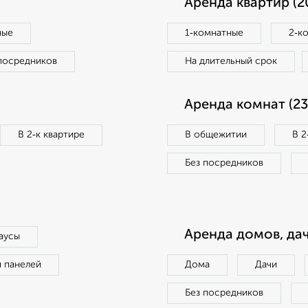
Аренда квартир (2
ные
1‑комнатные
2‑к
посредников
На длительный срок
Аренда комнат (23
В 2‑к квартире
В общежитии
В 2
Без посредников
Аренда домов, дач
аусы
п панелей
Дома
Дачи
Без посредников