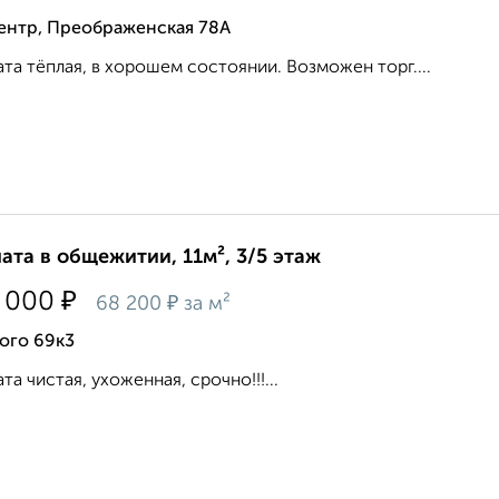
ентр, Преображенская 78А
та тёплая, в хорошем состоянии. Возможен торг....
ата в общежитии, 11м², 3/5 этаж
₽
 000
₽
68 200
за м²
ого 69к3
та чистая, ухоженная, срочно!!!...