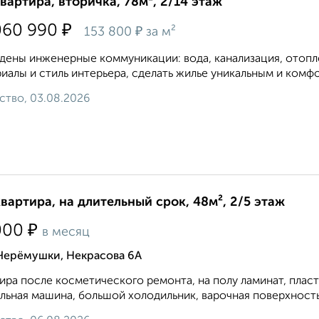
квартира, вторичка, 78м², 2/14 этаж
₽
060 990
₽
153 800
за м²
дены инженерные коммуникации: вода, канализация, отоп
иалы и стиль интерьера, сделать жилье уникальным и комфор
ство, 03.08.2026
квартира, на длительный срок, 48м², 2/5 этаж
₽
000
в месяц
 Черёмушки, Некрасова 6А
ира после косметического ремонта, на полу ламинат, плас
льная машина, большой холодильник, варочная поверхность 