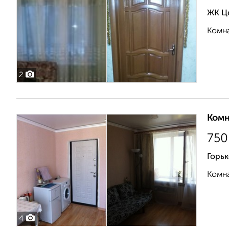
ЖК Ц
Комна
2
Комн
750
Горьк
Комна
4