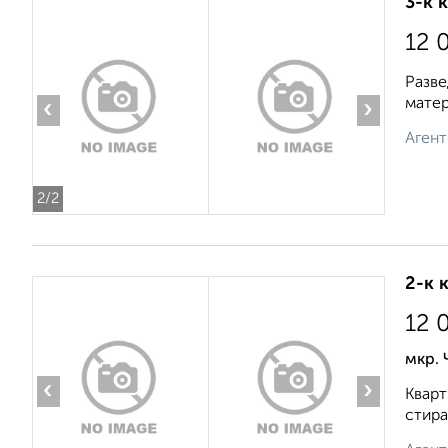
3-к 
12 
Разве
матер
‹
›
Агент
2
/2
2-к 
12 
мкр.
‹
›
Кварт
стира