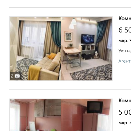
Комн
6 5
мкр. 
Уютна
Агент
2
Комн
5 0
мкр. 