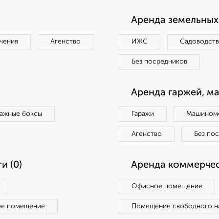
Аренда земельных 
чения
Агенство
ИЖС
Садоводст
Без посредников
Аренда гаржей, м
ражные боксы
Гаражи
Машиноме
Агенство
Без по
и (0)
Аренда коммерчес
Офисное помещение
ое помещение
Помещение свободного н