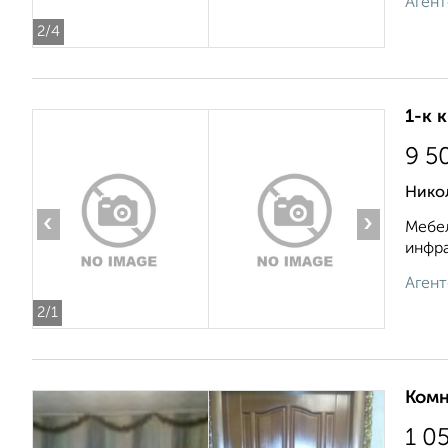
Агент
2
/4
1-к 
9 5
Нико
‹
›
Мебел
инфра
Агент
2
/1
Комн
1 0