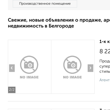
Производственное помещение
Свежие, новые объявления о продаже, а
недвижимость в Белгороде
1-к 
8 2
Прода
супер
‹
›
стильн
Агент
2
/2