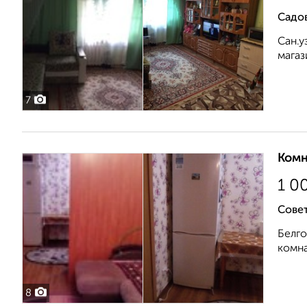
Садо
Сан.у
магаз
7
Комн
1 0
Совет
Белго
комна
8