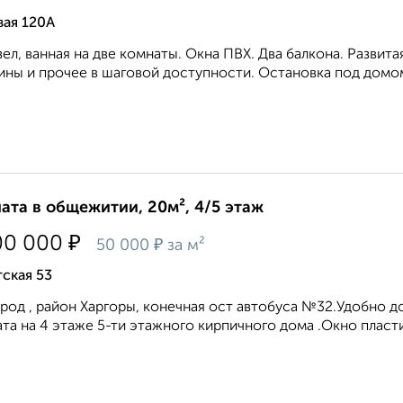
вая 120А
зел, ванная на две комнаты. Окна ПВХ. Два балкона. Развит
ины и прочее в шаговой доступности. Остановка под домом
ата в общежитии, 20м², 4/5 этаж
₽
00 000
₽
50 000
за м²
ская 53
род , район Харгоры, конечная ост автобуса №32.Удобно д
та на 4 этаже 5-ти этажного кирпичного дома .Окно пластик 