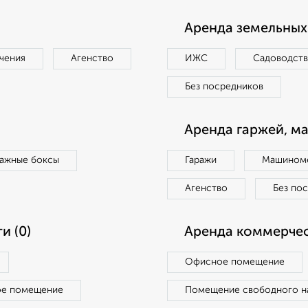
Аренда земельных 
чения
Агенство
ИЖС
Садоводст
Без посредников
Аренда гаржей, м
ражные боксы
Гаражи
Машиноме
Агенство
Без по
и (0)
Аренда коммерчес
Офисное помещение
ое помещение
Помещение свободного н