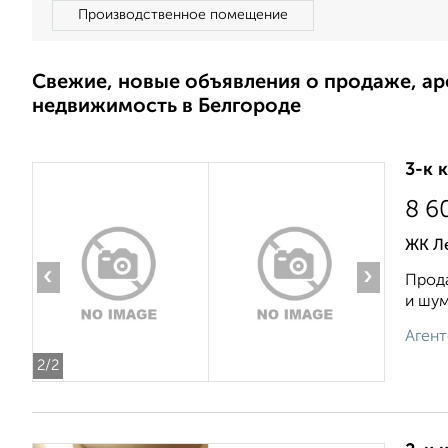
Производственное помещение
Свежие, новые объявления о продаже, а
недвижимость в Белгороде
3-к 
8 6
ЖК Л
‹
›
Прода
и шум
Агент
2
/2