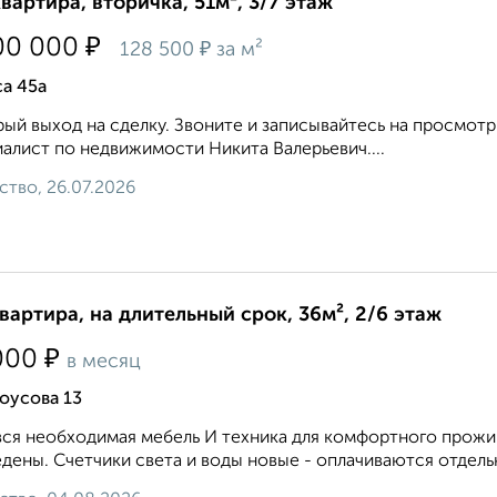
квартира, вторичка, 51м², 3/7 этаж
₽
00 000
₽
128 500
за м²
а 45а
ый выход на сделку. Звоните и записывайтесь на просмотр 
алист по недвижимости Никита Валерьевич....
ство, 26.07.2026
квартира, на длительный срок, 36м², 2/6 этаж
₽
000
в месяц
оусова 13
вся необходимая мебель И техника для комфортного прожи
дены. Счетчики света и воды новые - оплачиваются отдель