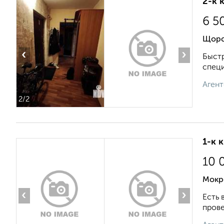
2-к 
6 5
Щорс
‹
›
Быстр
специ
Агент
2
/2
1-к 
10 
Мокр
‹
›
Есть 
прове