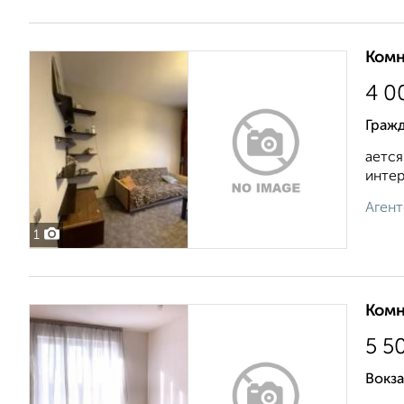
Комн
4 0
Граж
ается
интерн
Агент
1
Комн
5 5
Вокза