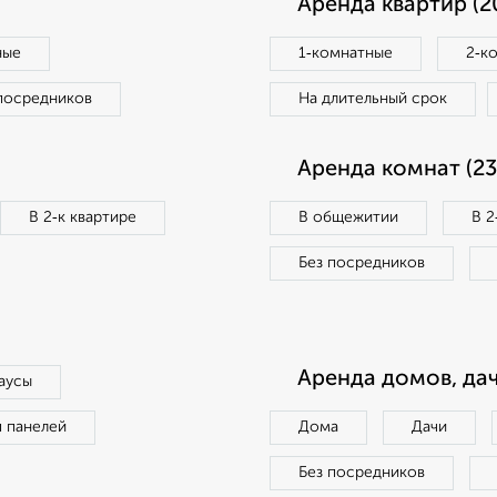
Аренда квартир (2
ные
1‑комнатные
2‑к
посредников
На длительный срок
Аренда комнат (23
В 2‑к квартире
В общежитии
В 2
Без посредников
Аренда домов, дач
аусы
п панелей
Дома
Дачи
Без посредников