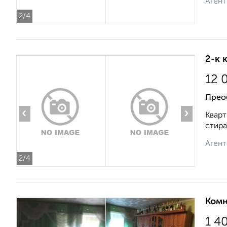
Агент
2
/4
2-к 
12 
Прео
‹
›
Кварт
стира
Агент
2
/4
Комн
1 4