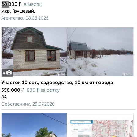
₽
30 000
в месяц
2
/7
мкр. Грушевый,
Агентство, 08.08.2026
4
Участок 10 сот., садоводство, 10 км от города
₽
₽
550 000
600
за сотку
8А
Собственник, 29.07.2020