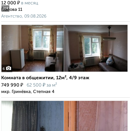
₽
12 000
в месяц
2
/4
Попова 11
Агентство, 09.08.2026
6
Комната в общежитии, 12м², 4/9 этаж
₽
₽
749 990
62 500
за м²
мкр. Гринёвка, Степная 4