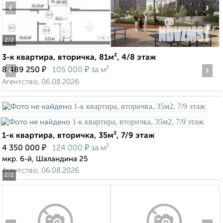
‹
›
2
/2
3-к квартира, вторичка, 81м², 4/8 этаж
‹
₽
₽
›
8 489 250
105 000
за м²
Агентство, 06.08.2026
1-к квартира, вторичка, 35м², 7/9 этаж
₽
₽
4 350 000
124 000
за м²
мкр. 6-й, Шаландина 25
Агентство, 06.08.2026
2
/2