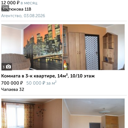
₽
12 000
в месяц
2
/5
Костюкова 11В
Агентство, 03.08.2026
3
Комната в 3-к квартире, 14м², 10/10 этаж
₽
₽
700 000
50 000
за м²
Чапаева 32