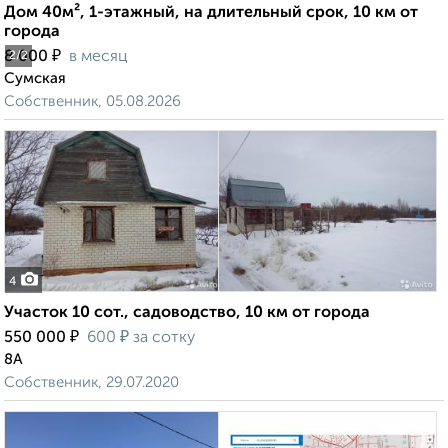
Дом 40м², 1-этажный, на длительный срок, 10 км от
города
₽
8 000
в месяц
2
/2
Сумская
Собственник, 05.08.2026
4
Участок 10 сот., садоводство, 10 км от города
₽
₽
550 000
600
за сотку
8А
Собственник, 29.07.2020