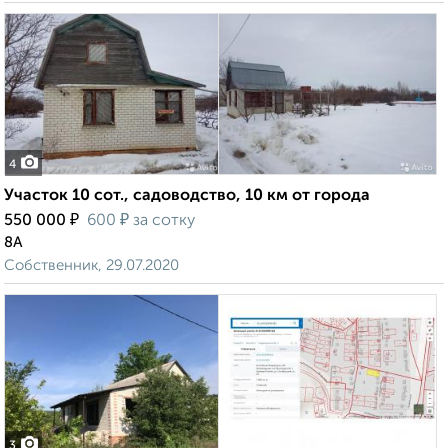
4
Участок 10 сот., садоводство, 10 км от города
₽
₽
550 000
600
за сотку
8А
Собственник, 29.07.2020
3