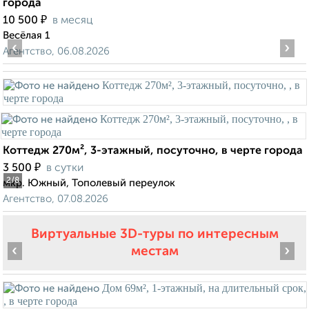
города
₽
10 500
в месяц
Весёлая 1
‹
›
Агентство, 06.08.2026
Коттедж 270м², 3-этажный, посуточно, в черте города
₽
3 500
в сутки
2
/8
мкр. Южный, Тополевый переулок
Агентство, 07.08.2026
Виртуальные 3D-туры по интересным
‹
›
местам