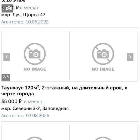
3/10 этаж
₽
5 000
в месяц
1
мкр. Луч, Щорса 47
Агентство, 10.05.2022
‹
›
2
/8
Таунхаус 120м², 2-этажный, на длительный срок, в
черте города
₽
35 000
в месяц
мкр. Северный-2, Заповедная
Агентство, 03.08.2026