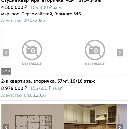
Студия квартира, вторичка, 41м², 9/14 этаж
₽
₽
4 500 000
109 800
за м²
мкр. пос. Первомайский, Горького 54Б
Агентство, 30.07.2026
‹
›
2
/10
2-к квартира, вторичка, 57м², 16/16 этаж
₽
₽
8 978 000
156 600
за м²
Агентство, 04.08.2026
‹
›