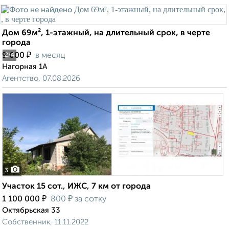
Дом 69м², 1-этажный, на длительный срок, в черте
города
₽
9 000
в месяц
2
/4
Нагорная 1А
Агентство, 07.08.2026
3
Участок 15 сот., ИЖС, 7 км от города
₽
₽
1 100 000
800
за сотку
Октябрьская 33
Собственник, 11.11.2022