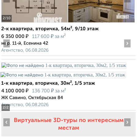
2
/10
2-к квартира, вторичка, 54м², 9/10 этаж
₽
₽
6 350 000
117 600
за м²
‹
›
мкр. 11-й, Есенина 42
Агентство, 06.08.2026
1-к квартира, вторичка, 30м², 1/5 этаж
₽
₽
4 100 000
136 700
за м²
ЖК Савино, Октябрьская 84
Агентство, 06.08.2026
2
/2
Виртуальные 3D-туры по интересным
‹
›
местам