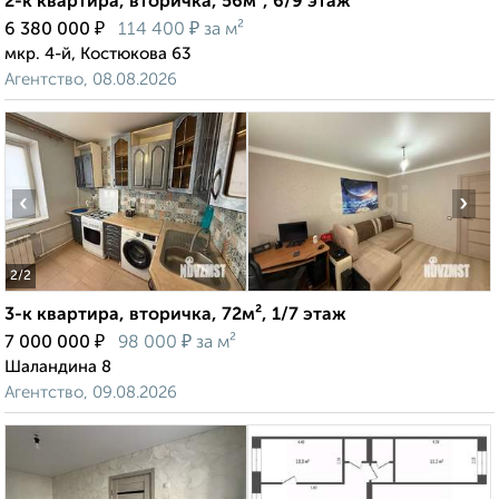
2-к квартира, вторичка, 56м², 6/9 этаж
₽
₽
6 380 000
114 400
за м²
мкр. 4-й, Костюкова 63
Агентство, 08.08.2026
‹
›
2
/2
3-к квартира, вторичка, 72м², 1/7 этаж
₽
₽
7 000 000
98 000
за м²
Шаландина 8
Агентство, 09.08.2026