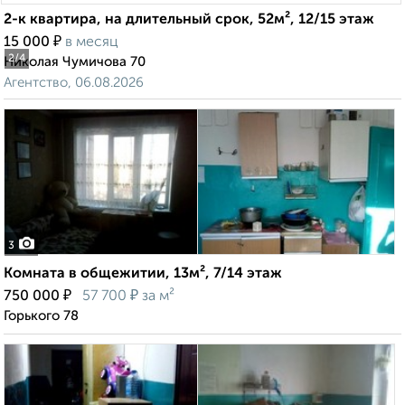
2-к квартира, на длительный срок, 52м², 12/15 этаж
₽
15 000
в месяц
2
/4
Николая Чумичова 70
Агентство, 06.08.2026
3
Комната в общежитии, 13м², 7/14 этаж
₽
₽
750 000
57 700
за м²
Горького 78