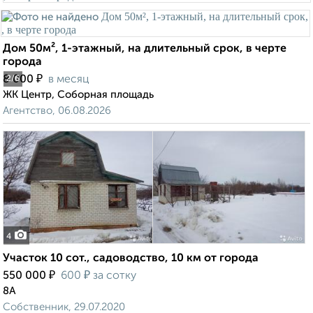
Дом 50м², 1-этажный, на длительный срок, в черте
города
₽
8 000
в месяц
2
/6
ЖК Центр, Соборная площадь
Агентство, 06.08.2026
4
Участок 10 сот., садоводство, 10 км от города
₽
₽
550 000
600
за сотку
8А
Собственник, 29.07.2020