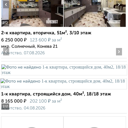
‹
›
2
/2
2-к квартира, вторичка, 51м², 3/10 этаж
₽
₽
6 250 000
123 600
за м²
мкр. Солнечный, Конева 21
‹
›
Агентство, 07.08.2026
1-к квартира, строящийся дом, 40м², 18/18 этаж
₽
₽
8 165 000
202 100
за м²
2
/2
Агентство, 04.08.2026