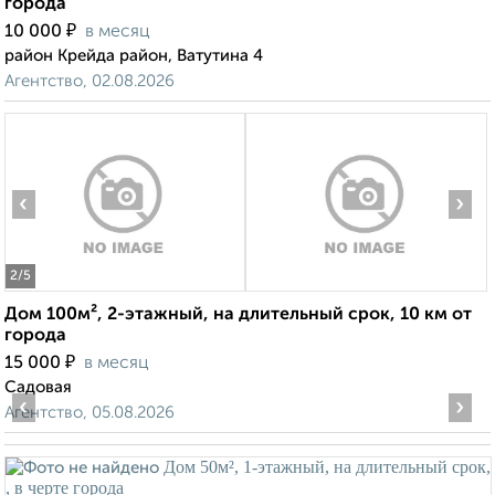
города
₽
10 000
в месяц
район Крейда район, Ватутина 4
Агентство, 02.08.2026
‹
›
2
/5
Дом 100м², 2-этажный, на длительный срок, 10 км от
города
₽
15 000
в месяц
Садовая
‹
›
Агентство, 05.08.2026