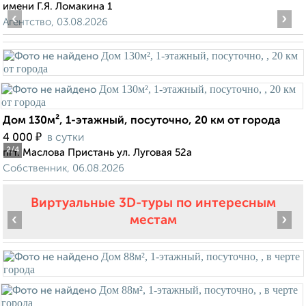
имени Г.Я. Ломакина 1
‹
›
Агентство, 03.08.2026
Дом 130м², 1-этажный, посуточно, 20 км от города
₽
4 000
в сутки
2
/4
пгт. Маслова Пристань ул. Луговая 52а
Собственник, 06.08.2026
Виртуальные 3D-туры по интересным
‹
›
местам