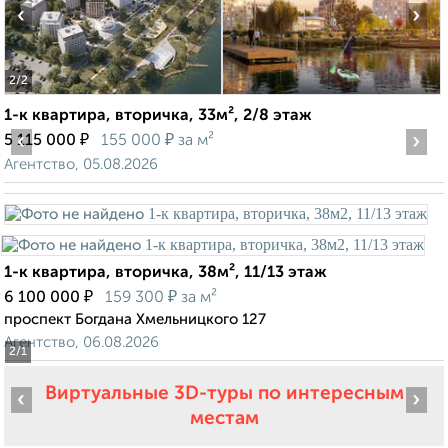
‹
›
2
/2
1-к квартира, вторичка, 33м², 2/8 этаж
‹
₽
₽
›
5 115 000
155 000
за м²
Агентство, 05.08.2026
1-к квартира, вторичка, 38м², 11/13 этаж
₽
₽
6 100 000
159 300
за м²
проспект Богдана Хмельницкого 127
Агентство, 06.08.2026
2
/1
Виртуальные 3D-туры по интересным
‹
›
местам