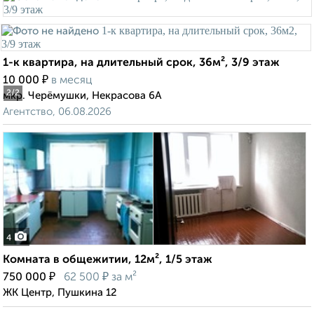
1-к квартира, на длительный срок, 36м², 3/9 этаж
₽
10 000
в месяц
2
/2
мкр. Черёмушки, Некрасова 6А
Агентство, 06.08.2026
4
Комната в общежитии, 12м², 1/5 этаж
₽
₽
750 000
62 500
за м²
ЖК Центр, Пушкина 12