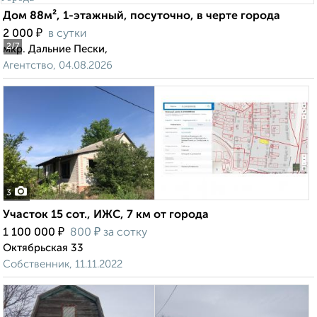
Дом 88м², 1-этажный, посуточно, в черте города
₽
2 000
в сутки
2
/7
мкр. Дальние Пески,
Агентство, 04.08.2026
3
Участок 15 сот., ИЖС, 7 км от города
₽
₽
1 100 000
800
за сотку
Октябрьская 33
Собственник, 11.11.2022