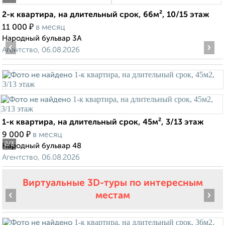
2-к квартира, на длительный срок, 66м², 10/15 этаж
₽
11 000
в месяц
Народный бульвар 3А
‹
›
Агентство, 06.08.2026
1-к квартира, на длительный срок, 45м², 3/13 этаж
₽
9 000
в месяц
2
/3
Народный бульвар 48
Агентство, 06.08.2026
Виртуальные 3D-туры по интересным
‹
›
местам