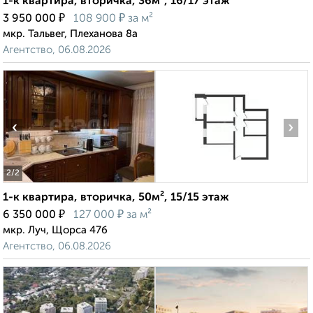
1-к квартира, вторичка, 36м², 16/17 этаж
₽
₽
3 950 000
108 900
за м²
мкр. Тальвег, Плеханова 8а
Агентство, 06.08.2026
‹
›
2
/2
1-к квартира, вторичка, 50м², 15/15 этаж
₽
₽
6 350 000
127 000
за м²
мкр. Луч, Щорса 47б
Агентство, 06.08.2026