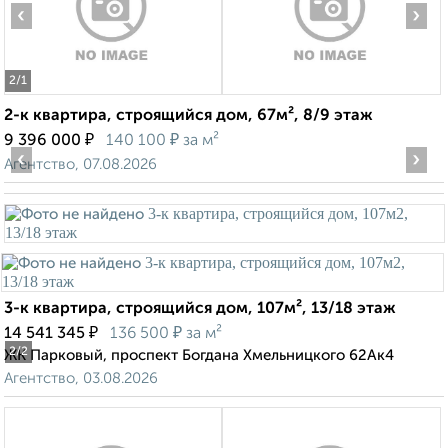
‹
›
2
/1
2-к квартира, строящийся дом, 67м², 8/9 этаж
₽
₽
9 396 000
140 100
за м²
‹
›
Агентство, 07.08.2026
3-к квартира, строящийся дом, 107м², 13/18 этаж
₽
₽
14 541 345
136 500
за м²
2
/2
ЖК Парковый, проспект Богдана Хмельницкого 62Ак4
Агентство, 03.08.2026