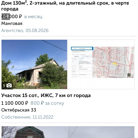
Дом 130м², 2-этажный, на длительный срок, в черте
города
₽
40 000
в месяц
2
/8
Манговая
Агентство, 05.08.2026
3
Участок 15 сот., ИЖС, 7 км от города
₽
₽
1 100 000
800
за сотку
Октябрьская 33
Собственник, 11.11.2022