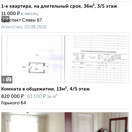
1-к квартира, на длительный срок, 36м², 3/5 этаж
₽
11 000
в месяц
2
/8
проспект Славы 67
Агентство, 05.08.2026
3
Комната в общежитии, 13м², 4/5 этаж
₽
₽
820 000
63 100
за м²
Горького 64