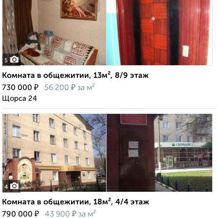
5
Комната в общежитии, 13м², 8/9 этаж
₽
₽
730 000
56 200
за м²
Щорса 24
4
Комната в общежитии, 18м², 4/4 этаж
₽
₽
790 000
43 900
за м²