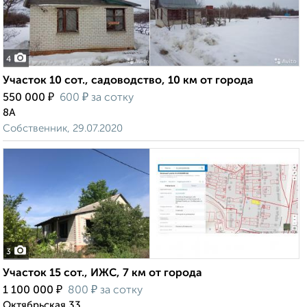
4
Участок 10 сот., садоводство, 10 км от города
₽
₽
550 000
600
за сотку
8А
Собственник, 29.07.2020
3
Участок 15 сот., ИЖС, 7 км от города
₽
₽
1 100 000
800
за сотку
Октябрьская 33