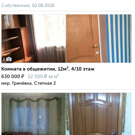
Собственник, 02.08.2026
3
Комната в общежитии, 12м², 4/10 этаж
₽
₽
630 000
52 500
за м²
мкр. Гринёвка, Степная 2