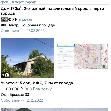
Дом 170м², 2-этажный, на длительный срок, в черте
города
₽
10 000
в месяц
2
/5
ЖК Центр, Соборная площадь
Собственник, 07.08.2026
3
Участок 15 сот., ИЖС, 7 км от города
₽
₽
1 100 000
800
за сотку
Октябрьская 33
Собственник, 11.11.2022