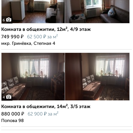
6
Комната в общежитии, 12м², 4/9 этаж
₽
₽
749 990
62 500
за м²
мкр. Гринёвка, Степная 4
4
Комната в общежитии, 14м², 3/5 этаж
₽
₽
880 000
62 900
за м²
Попова 98