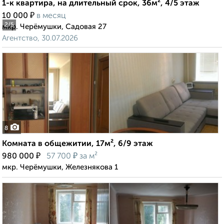
1-к квартира, на длительный срок, 36м², 4/5 этаж
₽
10 000
в месяц
2
/5
мкр. Черёмушки, Садовая 27
Агентство, 30.07.2026
8
Комната в общежитии, 17м², 6/9 этаж
₽
₽
980 000
57 700
за м²
мкр. Черёмушки, Железнякова 1