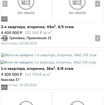
‹
›
2
/2
2-к квартира, вторичка, 44м², 4/5 этаж
₽
₽
4 400 000
101 000
за м²
‹
›
мкр. Гринёвка, Привольная 13
Агентство, 03.08.2026
1-к квартира, вторичка, 36м², 6/8 этаж
₽
₽
4 500 000
123 700
за м²
Квасова 37
Агентство, 07.08.2026
2
/2