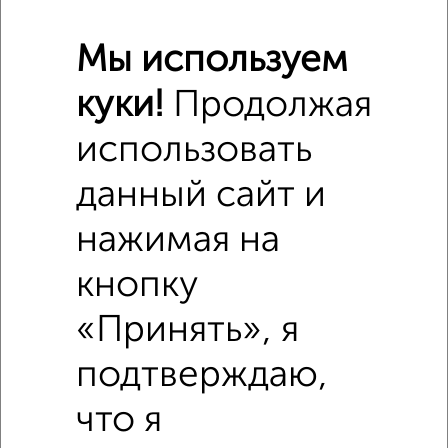
Мы используем
куки!
Продолжая
Похожие предложения рядом
использовать
2‑комнатные квартиры недалеко от Победы 85А
данный сайт и
нажимая на
кнопку
«Принять», я
подтверждаю,
что я