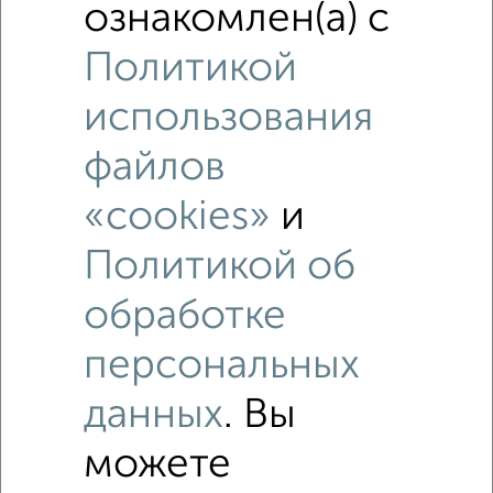
ознакомлен(а) с
Политикой
использования
Рядом, с меньшей ценой
файлов
Недалеко от Победы 85А с ценой ниже
«cookies»
и
Политикой об
‹
›
обработке
персональных
2
/4
данных
. Вы
2-к квартира, на длительный срок, 45м², 4/9 этаж
₽
11 000
в месяц
можете
Преображенская 71
Агентство, 06.08.2026