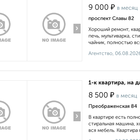
₽
9 000
в месяц
проспект Славы 82
›
Хороший ремонт, квар
печь, мультиварка, ст
чайник, полностью вся
Агентство, 06.08.202
1-к квартира, на д
₽
8 500
в месяц
Преображенская 84
›
В квартире есть полн
стиральная машина, х
вся мебель. Квартира 