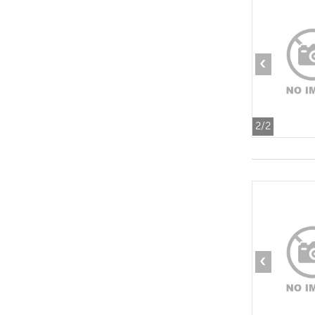
‹
2
/2
‹