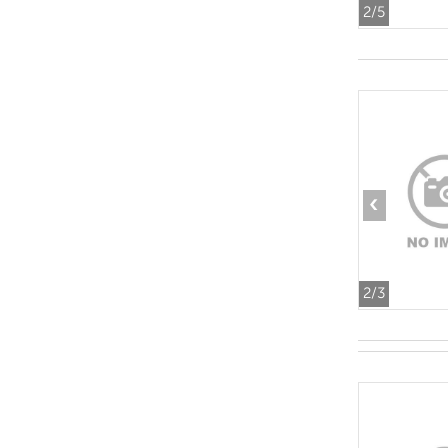
2
/5
‹
2
/3