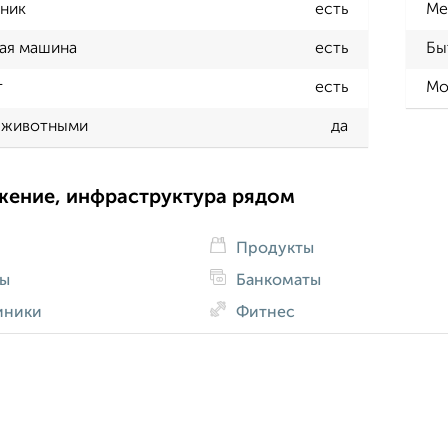
ник
есть
Ме
ая машина
есть
Бы
т
есть
Мо
 животными
да
жение, инфраструктура рядом
Продукты
ды
Банкоматы
иники
Фитнес