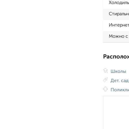
Холодиль
Стиральн
Интерне
Можно с
Располо
Школы
Дет. са
Поликл