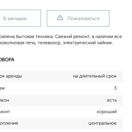
В закладки
Пожаловаться
овлена бытовая техника. Свежий ремонт, в наличии все
роволновая печь, телевизор, электрический чайник.
ОВОРА
ок аренды
на длительный срок
аж
3
лкон
есть
монт
хороший
опление
центральное