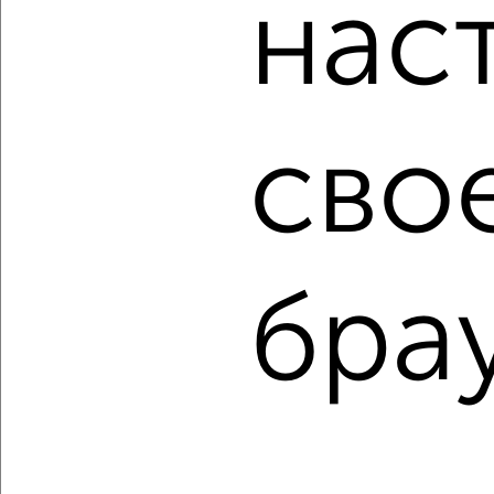
нас
Банк на сумму от 400 000 до 120 000 000 рублей сроком
до 30 лет.
Сайт работает во многих городах России.
Сколько стоит купить трехкомнатную квартиру в
Белгороде?
сво
Цена недвижимости: мин. от
5000000
руб. до макс.
12221640
руб.
Средняя цена:
7618574
руб.
Цена за м2: от
106382
руб. до
134303
руб.
бра
Средняя цена за м2:
112037
руб.
Площадь: от
47
м2 до
91
м2
Средняя площадь:
68
м2
↑ НАВЕРХ К МЕНЮ