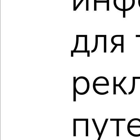
инф
3-к квартира, вторичка, 48м², 5/5 этаж
₽
₽
5 200 000
108 400
за м²
Курская 8А
Агентство, 08.08.2026
для 
‹
›
рек
2
/2
3-к квартира, вторичка, 72м², 4/5 этаж
₽
₽
6 500 000
94 400
за м²
мкр. Старый Город, Семашко 40
пут
Агентство, 08.08.2026