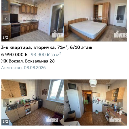
‹
›
2
/2
3-к квартира, вторичка, 71м², 6/10 этаж
₽
₽
6 990 000
98 900
за м²
ЖК Вокзал, Вокзальная 28
Агентство, 08.08.2026
‹
›
2
/2