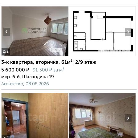
‹
›
2
/2
3-к квартира, вторичка, 61м², 2/9 этаж
₽
₽
5 600 000
91 300
за м²
мкр. 6-й, Шаландина 19
Агентство, 08.08.2026
‹
›