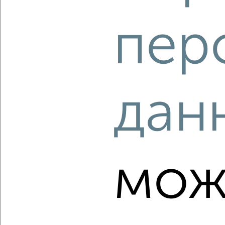
2
/2
пер
3-к квартира, вторичка, 47м², 4/5 этаж
₽
₽
5 000 000
106 200
за м²
5 Августа 30
Агентство, 08.08.2026
дан
‹
›
мож
2
/2
3-к квартира, вторичка, 81м², 6/8 этаж
₽
₽
8 899 000
109 900
за м²
мкр. Тальвег, Лермонтова 47А
Агентство, 08.08.2026