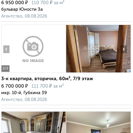
₽
₽
6 950 000
110 700
за м²
бульвар Юности 3а
Агентство, 08.08.2026
‹
›
2
/2
3-к квартира, вторичка, 60м², 7/9 этаж
₽
₽
6 700 000
111 700
за м²
мкр. 10-й, Губкина 39
Агентство, 08.08.2026