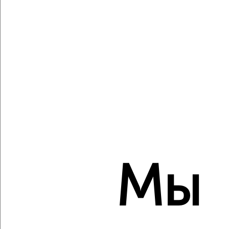
Виртуальные 3D-туры по музеям и объектам
культуры
‹
›
2
/2
3-к квартира, вторичка, 69м², 6/10 этаж
₽
₽
8 600 000
125 600
за м²
мкр. 11-й, Есенина 48
Агентство, 08.08.2026
Мы
‹
›