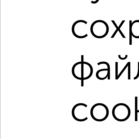
1 / 7
2
Как купить трехкомнатную квартиру, в панельном доме
сох
в Белгороде на сайте Белгород-недвижимость?
Используя удобную форму поиска с множеством
фильтров и сортировкой по параметрам, вы можете
подобрать для покупки трехкомнатную квартиру, в
панельном доме в Белгороде.
фай
Найденные предложения: 400 объявлений, можно
посмотреть в виде списка или на карте, с описанием,
расположением, ценой и другими подробностями.
Подберите подходящую недвижимость из предложений
от собственников, риэлторов, застройщиков и агенств
cook
недвижимости, связаться с ними можно по телефону или
написать сообщение в любом удобном для вас
мессенджере, это безопасно и бесплатно.
Для покупки квартиры доступна ипотека от крупнейших
банков России: СберБанк, ВТБ, Альфа-Банк,
Россельхозбанк, Совкомбанк, Т-Банк, Росбанк, Почта