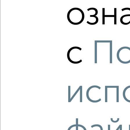
озн
‹
›
2
/10
3-к квартира, вторичка, 78м², 7/7 этаж
с
По
₽
₽
9 000 000
116 200
за м²
мкр. Салют, Железнодорожная 121
Агентство, 08.08.2026
исп
‹
›
2
/2
3-к квартира, вторичка, 71м², 8/10 этаж
₽
₽
6 750 000
94 900
за м²