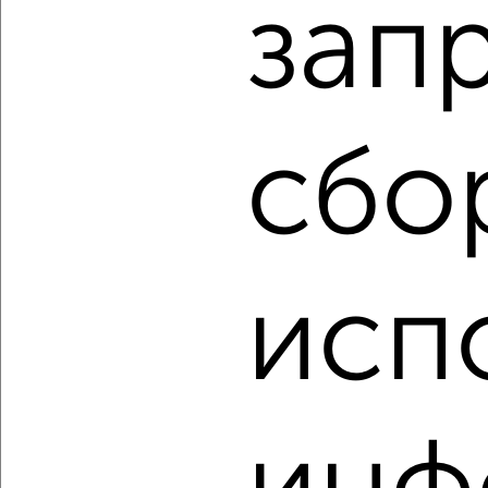
зап
‹
›
сбо
2
/2
3-к квартира, вторичка, 71м², 4/10 этаж
₽
₽
8 200 000
115 100
за м²
мкр. Салют, 5 Августа 27к1
Агентство, 08.08.2026
исп
‹
›
2
/10