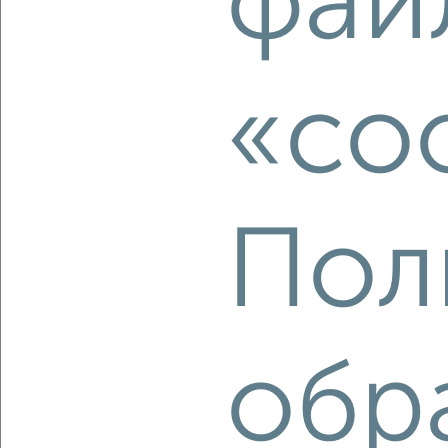
фай
мкр. Салют, 5 Августа 13б
Агентство, 08.08.2026
«co
‹
›
2
/2
Пол
3-к квартира, вторичка, 63м², 1/10 этаж
₽
₽
6 450 000
103 100
за м²
ЖК Вокзал, Вокзальная 28
Агентство, 08.08.2026
обр
‹
›