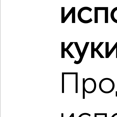
исп
2
/7
3-к квартира, вторичка, 81м², 5/8 этаж
₽
₽
8 499 750
105 000
за м²
Агентство, 08.08.2026
куки
‹
›
Про
2
/2
3-к квартира, вторичка, 71м², 11/15 этаж
₽
₽
7 200 000
102 000
за м²
мкр. Луч, Есенина 8
Агентство, 08.08.2026