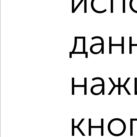
исп
‹
›
дан
2
/1
3-к квартира, вторичка, 69м², 3/10 этаж
₽
₽
7 700 000
112 300
за м²
мкр. 11-й, бульвар Юности 43
наж
Агентство, 08.08.2026
‹
›
кно
2
/2