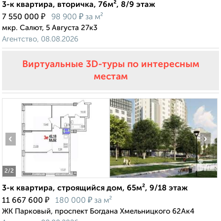
3-к квартира, вторичка, 76м², 8/9 этаж
₽
₽
7 550 000
98 900
за м²
мкр. Салют, 5 Августа 27к3
Агентство, 08.08.2026
Виртуальные 3D-туры по интересным
местам
‹
›
2
/2
3-к квартира, строящийся дом, 65м², 9/18 этаж
₽
₽
11 667 600
180 000
за м²
ЖК Парковый, проспект Богдана Хмельницкого 62Ак4