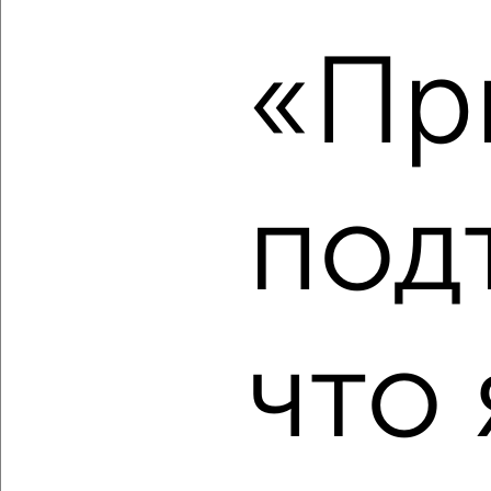
3-к квартира, вторичка, 73м², 10/10 этаж
₽
₽
7 250 000
98 800
за м²
«Пр
мкр. Солнечный, Конева 3
Агентство, 08.08.2026
под
‹
›
2
/2
3-к квартира, вторичка, 91м², 7/10 этаж
₽
₽
11 500 000
127 000
за м²
что 
мкр. 11-й, Есенина 38Б
Агентство, 08.08.2026