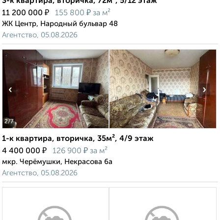
3-к квартира, вторичка, 72м², 5/12 этаж
₽
₽
11 200 000
155 800
за м²
ЖК Центр, Народный бульвар 48
Агентство, 05.08.2026
‹
›
2
/7
1-к квартира, вторичка, 35м², 4/9 этаж
₽
₽
4 400 000
126 900
за м²
мкр. Черёмушки, Некрасова 6а
Агентство, 05.08.2026