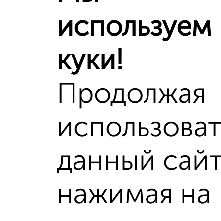
используем
куки!
Продолжая
использоват
Рядом, с меньшей ценой
данный сайт
Недалеко от с ценой ниже
нажимая на
‹
›