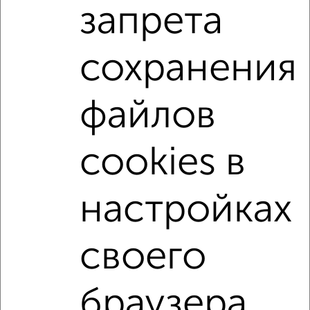
запрета
мкр. 11-й, Есенина 54
Агентство, 06.08.2026
сохранения
2-к квартиры
Поиск по схожим параметрам:
файлов
на первом этаже
не последний этаж
с балконом
с центральным отоплением
в строящихся домах
cookies в
в новостройках
в панельном доме
с раздельным санузлом
площадью до 70 м²
настройках
↑ НАВЕРХ К МЕНЮ
своего
Однокомнатные
Двухкомнатные
Трехкомнатные
4‑комнатные
Квартиры студии
От застройщика
Без посредников
Вторичное жилье
браузера.
В новостройке
В строящемся доме
В новом доме