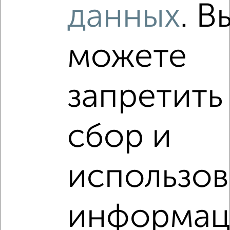
данных
. В
Агентство, 09.08.2026
можете
‹
›
запретить
2
/2
3-к квартира, вторичка, 97м², 4/6 этаж
сбор и
₽
₽
10 600 000
109 300
за м²
ЖК Центр, проспект Славы 39
Агентство, 07.08.2026
использо
Виртуальные 3D-туры по интересным
местам
информац