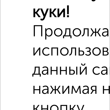
куки!
Похожие предложения рядом
3‑комнатные квартиры недалеко от Октябрьская 57а
Продолжа
использов
данный са
нажимая 
кнопку