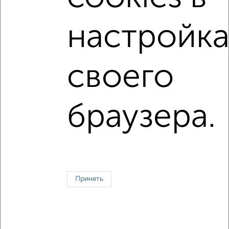
Вторичное жилье
в кирпичном доме
настройка
с раздельным санузлом
В ипотеку
Большие квартиры
своего
↑ НАВЕРХ К МЕНЮ
браузера.
Однокомнатные
Двухкомнатные
Трехкомнатные
4‑комнатные
Квартиры студии
От застройщика
Без посредников
Вторичное жилье
В новостройке
В строящемся доме
В новом доме
Контакты
Политика конфиденциальности
Пользовательское соглашение
Белгород, улица Победы 83б
Принять
© 2015–2026
Сайт-доска объявлений недвижимости
О проекте
Реклама на портале
Новости
Статьи
Блог
Риэлторы
Агентства
Застройщики
Ипотечный калькулятор
Консультации по недвижимости
Разместить объявление