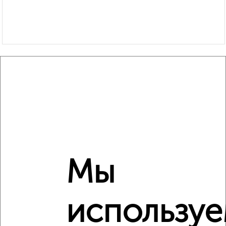
Сравнение средних цен
3‑комнатные квартиры с похожей площадью ±10%
₽
13 580 000
₽
11 200 000
Мы
₽
13 580 000
Средняя цена район
использу
Это предложение
Средняя цена по городу