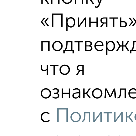
Рядом, с меньшей ценой
«Принять»
Недалеко от Октябрьская 57а с ценой ниже
подтверж
‹
›
что я
2
/2
3-к квартира, вторичка, 79м², 8/14 этаж
ознакомле
₽
₽
9 900 000
125 500
за м²
ЖК Центр, Победы 49к2
Агентство, 10.08.2026
с
Политик