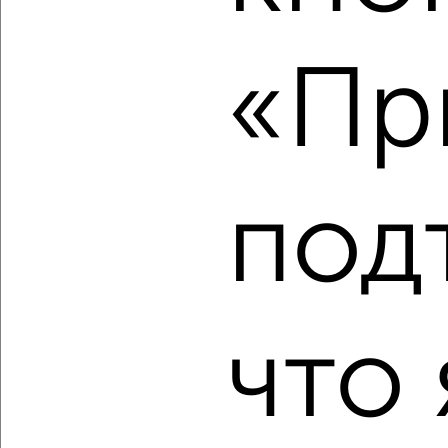
2
/2
«Пр
3-к квартира, вторичка, 106м², 11/14 этаж
₽
₽
14 407 000
136 600
за м²
Агентство, 07.08.2026
под
‹
›
2
/2
3-к квартира, вторичка, 60м², 7/9 этаж
что 
₽
₽
6 700 000
111 700
за м²
мкр. 10-й, Губкина 39
Агентство, 07.08.2026