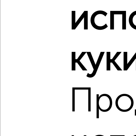
исп
‹
›
2
/2
3-к квартира, вторичка, 69м², 4/10 этаж
₽
₽
7 300 000
106 600
за м²
куки
мкр. 11-й, 11-й микрорайон
Агентство, 07.08.2026
Про
‹
›
2
/2
3-к квартира, вторичка, 63м², 5/9 этаж
₽
₽
6 950 000
110 700
за м²