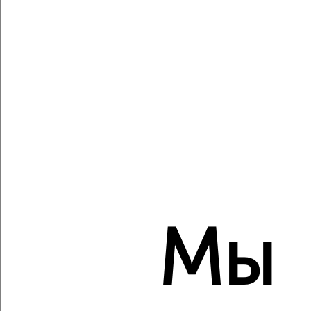
Виртуальные 3D-туры по музеям и объектам
культуры
‹
›
2
/2
3-к квартира, вторичка, 91м², 10/11 этаж
₽
₽
11 330 600
124 600
за м²
Мы
мкр. Тальвег, Лермонтова 29А
Агентство, 07.08.2026