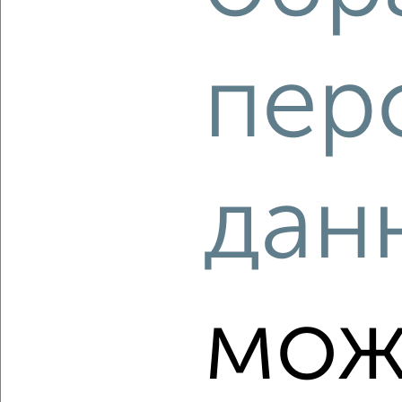
‹
›
пер
2
/2
3-к квартира, вторичка, 61м², 1/5 этаж
₽
₽
6 000 000
98 400
за м²
Садовая 120
Агентство, 07.08.2026
дан
‹
›
мож
2
/2
3-к квартира, вторичка, 63м², 1/10 этаж
₽
₽
6 800 000
108 000
за м²
мкр. 11-й, бульвар Юности 41