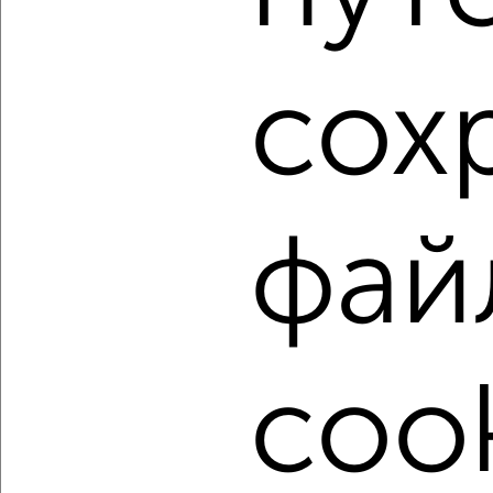
1 / 14
2
сох
Как купить трехкомнатную квартиру, вторичное жилье в
Белгороде на сайте Белгород-недвижимость?
Используя удобную форму поиска с множеством
фильтров и сортировкой по параметрам, вы можете
подобрать для покупки трехкомнатную квартиру,
вторичное жилье в Белгороде.
фай
Найденные предложения: 804 объявлений, можно
посмотреть в виде списка или на карте, с описанием,
расположением, ценой и другими подробностями.
Подберите подходящую недвижимость из предложений
от собственников, риэлторов, застройщиков и агенств
cook
недвижимости, связаться с ними можно по телефону или
написать сообщение в любом удобном для вас
мессенджере, это безопасно и бесплатно.
Для покупки квартиры доступна ипотека от крупнейших