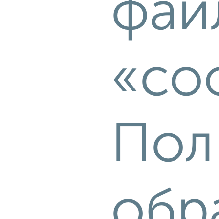
фай
₽
₽
10 800 000
125 200
за м²
ЖК Левобережье, Левобережная 22
Агентство, 07.08.2026
«co
‹
›
2
/2
Пол
3-к квартира, вторичка, 64м², 9/9 этаж
₽
₽
7 600 000
118 800
за м²
мкр. Заря, Макаренко 42
Агентство, 07.08.2026
обр