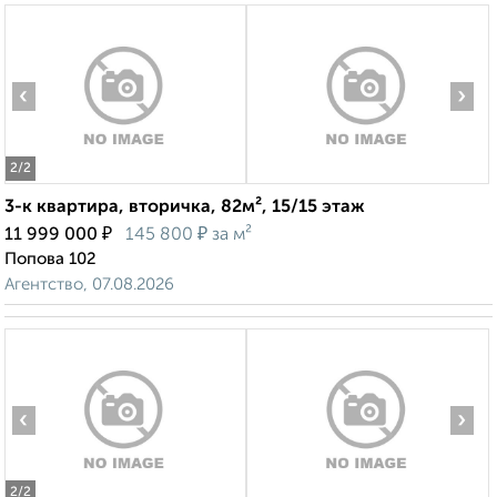
‹
›
2
/2
3-к квартира, вторичка, 82м², 15/15 этаж
₽
₽
11 999 000
145 800
за м²
Попова 102
Агентство, 07.08.2026
‹
›
2
/2