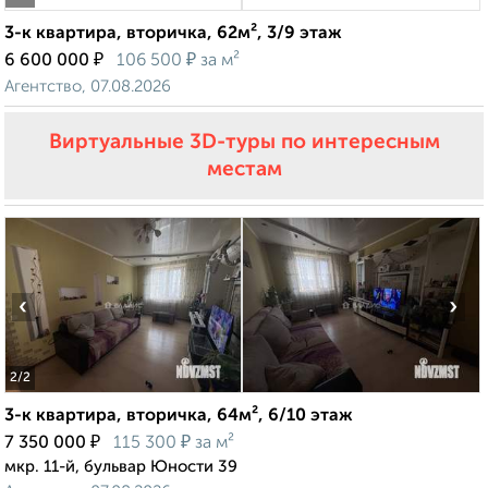
3-к квартира, вторичка, 62м², 3/9 этаж
₽
₽
6 600 000
106 500
за м²
Агентство, 07.08.2026
Виртуальные 3D-туры по интересным
местам
‹
›
2
/2
3-к квартира, вторичка, 64м², 6/10 этаж
₽
₽
7 350 000
115 300
за м²
мкр. 11-й, бульвар Юности 39