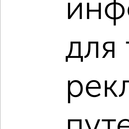
инф
2
/2
3-к квартира, вторичка, 72м², 1/7 этаж
₽
₽
7 000 000
98 000
за м²
Шаландина 8
для
Агентство, 07.08.2026
‹
›
рек
2
/2
3-к квартира, вторичка, 84м², 6/10 этаж
₽
₽
9 100 000
108 900
за м²
мкр. Солнечный, Щорса 56а
пут
Агентство, 07.08.2026