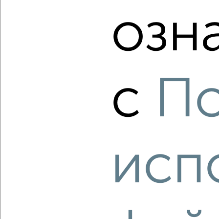
озн
‹
›
2
/2
с
По
3-к квартира, вторичка, 98м², 6/14 этаж
₽
₽
11 000 000
112 800
за м²
ЖК Левобережье, Чапаева 13
Агентство, 07.08.2026
исп
‹
›
2
/2
3-к квартира, вторичка, 86м², 8/9 этаж