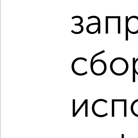
Агентство, 07.08.2026
зап
‹
›
сбо
2
/2
3-к квартира, вторичка, 113м², 12/17 этаж
₽
₽
12 990 000
115 200
за м²
ЖК Савино, Октябрьская 61
Агентство, 07.08.2026
исп
‹
›