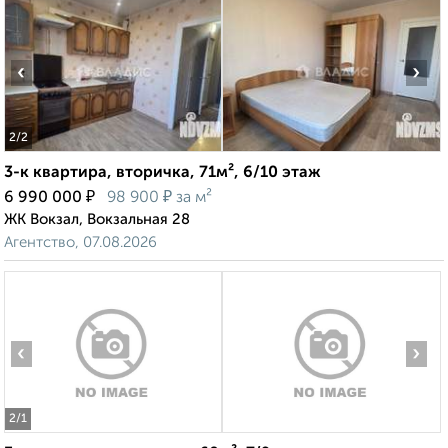
‹
›
2
/2
3-к квартира, вторичка, 71м², 6/10 этаж
₽
₽
6 990 000
98 900
за м²
ЖК Вокзал, Вокзальная 28
Агентство, 07.08.2026
‹
›
2
/1