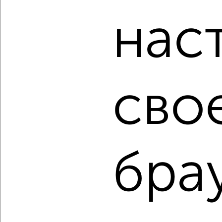
банков России: СберБанк, ВТБ, Альфа-Банк,
Россельхозбанк, Совкомбанк, Т-Банк, Росбанк, Почта
нас
Банк на сумму от 400 000 до 120 000 000 рублей сроком
до 30 лет.
Сайт работает во многих городах России.
Сколько стоит купить трехкомнатную квартиру в
Белгороде?
сво
Цена недвижимости: мин. от
5500000
руб. до макс.
14407000
руб.
Средняя цена:
8507386
руб.
Цена за м2: от
100000
руб. до
125278
руб.
бра
Средняя цена за м2:
111939
руб.
Площадь: от
55
м2 до
115
м2
Средняя площадь:
76
м2