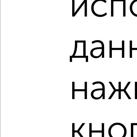
исп
бульвар Юности 3а
Агентство, 07.08.2026
дан
‹
›
2
/2
3-к квартира, вторичка, 110м², 12/14 этаж
наж
₽
₽
10 100 000
91 800
за м²
мкр. 11-й, бульвар Юности 33
Агентство, 07.08.2026
кно
‹
›