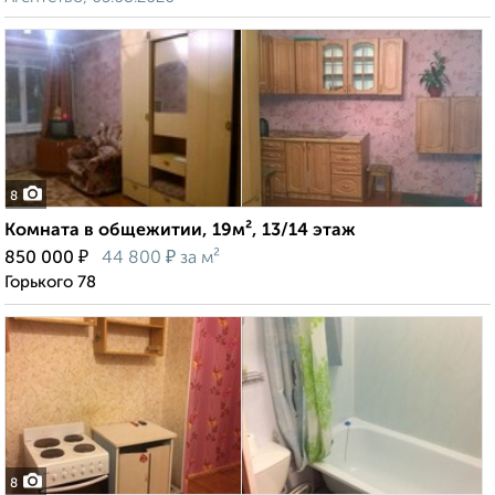
8
Комната в общежитии, 19м², 13/14 этаж
₽
₽
850 000
44 800
за м²
Горького 78
8