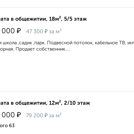
ата в общежитии, 18м², 5/5 этаж
₽
 000
₽
47 300
за м²
 школа ,садик ,парк. Подвесной потолок, кабельное ТВ, ин
орная. Продает собственник....
ата в общежитии, 12м², 2/10 этаж
₽
 000
₽
79 200
за м²
ого 63