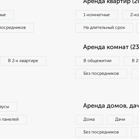
Аренда квартир (2
ные
1‑комнатные
2‑к
посредников
На длительный срок
Аренда комнат (23
В 2‑к квартире
В общежитии
В 2
Без посредников
Аренда домов, дач
аусы
п панелей
Дома
Дачи
Без посредников