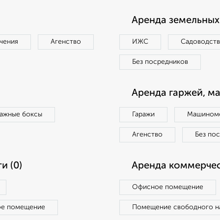
Аренда земельных 
чения
Агенство
ИЖС
Садоводст
Без посредников
Аренда гаржей, м
ражные боксы
Гаражи
Машиноме
Агенство
Без по
и (0)
Аренда коммерчес
Офисное помещение
ое помещение
Помещение свободного н