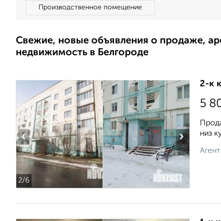
Производственное помещение
Свежие, новые объявления о продаже, а
недвижимость в Белгороде
2-к 
5 8
Прода
низ к
‹
›
Агент
2
/6