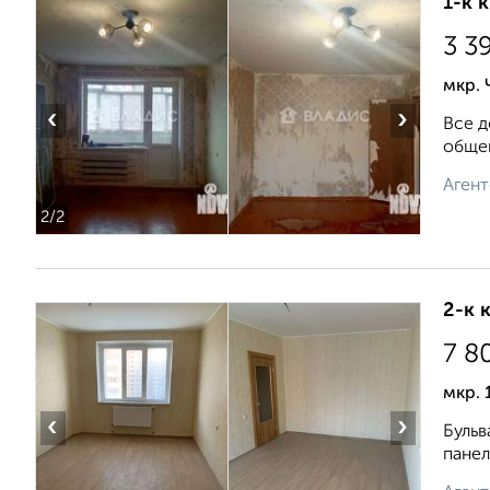
1-к 
3 3
мкр. 
‹
›
Все д
общей
Агент
2
/2
2-к 
7 8
мкр. 
‹
›
Бульв
панел