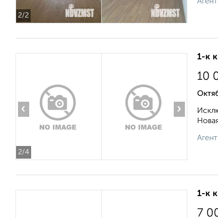
Агент
2
/2
1-к 
10 
Октяб
‹
›
Исклю
Новая
Агент
2
/4
1-к 
7 0