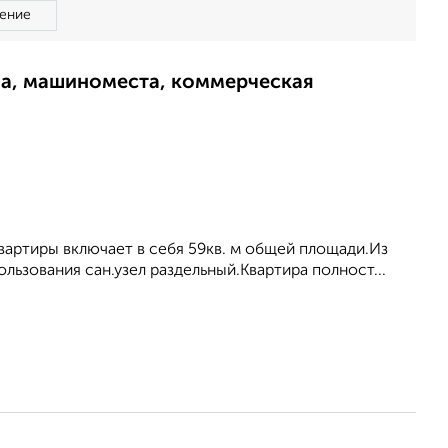
ение
ма, машиноместа, коммерческая
вартиры включает в себя 59кв. м общей площади.Из
льзования сан.узел раздельный.Квартира полност...