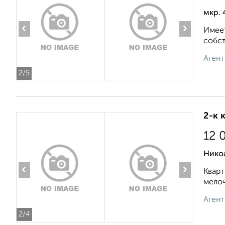
мкр. 
‹
›
Имеет
собст
Агент
2
/5
2-к 
12 
Нико
‹
›
Кварт
мелоч
Агент
2
/4