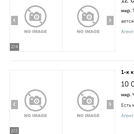
12 
мкр. 
‹
›
ается
Агент
2
/4
1-к 
10 
мкр.
‹
›
Есть 
Агент
2
/2