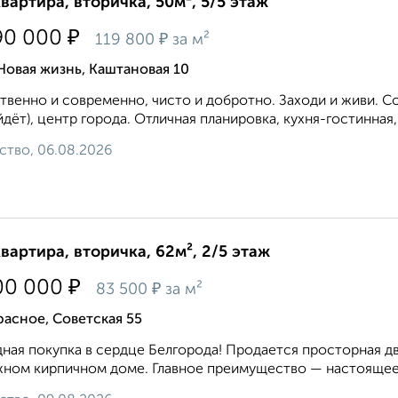
квартира, вторичка, 50м², 5/5 этаж
₽
90 000
₽
119 800
за м²
Новая жизнь, Каштановая 10
твенно и современно, чисто и добротно. Заходи и живи. С
дёт), центр города. Отличная планировка, кухня-гостинная,
ство, 06.08.2026
квартира, вторичка, 62м², 2/5 этаж
₽
00 000
₽
83 500
за м²
асное, Советская 55
ная покупка в сердце Белгорода! Продается просторная дву
ном кирпичном доме. Главное преимущество — настоящее т