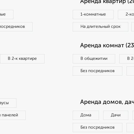
Аренда квартир (2
ные
1‑комнатные
2‑к
посредников
На длительный срок
Аренда комнат (23
В 2‑к квартире
В общежитии
В 2
Без посредников
Аренда домов, дач
аусы
п панелей
Дома
Дачи
Без посредников