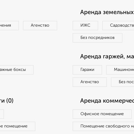
Аренда земельных 
чения
Агенство
ИЖС
Садоводст
Без посредников
Аренда гаржей, м
ражные боксы
Гаражи
Машиноме
Агенство
Без по
и (0)
Аренда коммерчес
Офисное помещение
ое помещение
Помещение свободного н