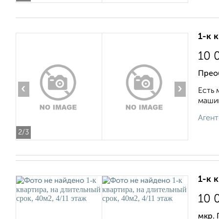
1-к 
10 
Прео
‹
›
Есть 
машин
Агент
2
/3
1-к 
10 
мкр. 