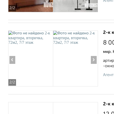
Агент
2
/2
2-к 
8 0
мкр. 
‹
›
артир
-окно
Агент
2
/2
2-к 