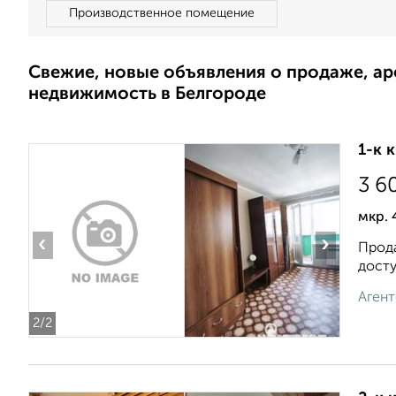
Производственное помещение
Свежие, новые объявления о продаже, а
недвижимость в Белгороде
1-к 
3 6
мкр. 
‹
›
Прода
досту
Агент
2
/2