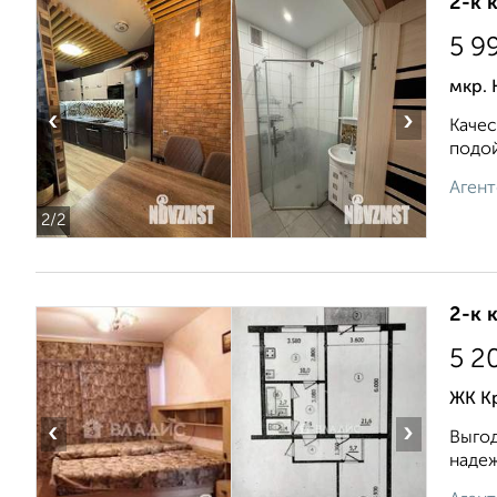
2-к 
5 9
мкр. 
‹
›
Качес
подой
Агент
2
/2
2-к 
5 2
ЖК Кр
‹
›
Выгод
надеж