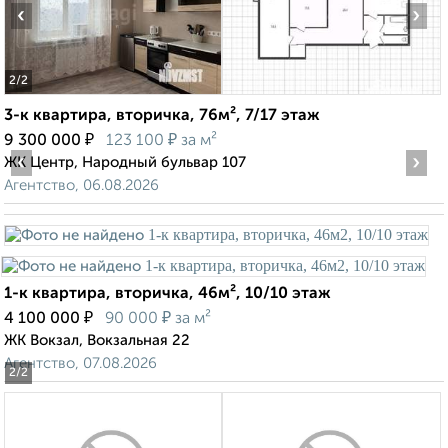
‹
›
2
/2
3-к квартира, вторичка, 76м², 7/17 этаж
₽
₽
9 300 000
123 100
за м²
‹
›
ЖК Центр, Народный бульвар 107
Агентство, 06.08.2026
1-к квартира, вторичка, 46м², 10/10 этаж
₽
₽
4 100 000
90 000
за м²
ЖК Вокзал, Вокзальная 22
Агентство, 07.08.2026
2
/2