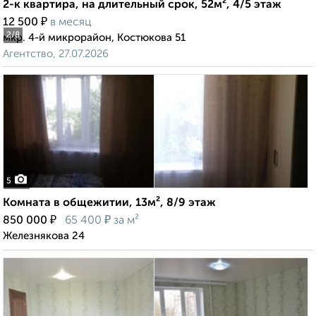
2-к квартира, на длительный срок, 52м², 4/5 этаж
₽
12 500
в месяц
2
/8
мкр. 4-й микрорайон, Костюкова 51
Агентство, 27.07.2026
5
Комната в общежитии, 13м², 8/9 этаж
₽
₽
850 000
65 400
за м²
Железнякова 24