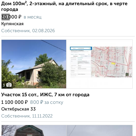
Дом 100м², 2-этажный, на длительный срок, в черте
города
₽
30 000
в месяц
2
/8
Купянская
Собственник, 02.08.2026
3
Участок 15 сот., ИЖС, 7 км от города
₽
₽
1 100 000
800
за сотку
Октябрьская 33
Собственник, 11.11.2022