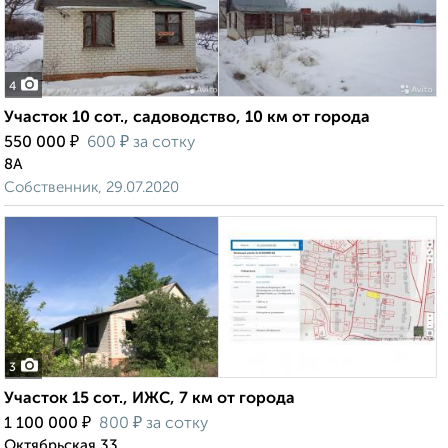
4
Участок 10 сот., садоводство, 10 км от города
₽
₽
550 000
600
за сотку
8А
Собственник, 29.07.2020
3
Участок 15 сот., ИЖС, 7 км от города
₽
₽
1 100 000
800
за сотку
Октябрьская 33