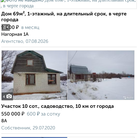
Дом 69м², 1-этажный, на длительный срок, в черте
города
₽
9 000
в месяц
2
/4
Нагорная 1А
Агентство, 07.08.2026
4
Участок 10 сот., садоводство, 10 км от города
₽
₽
550 000
600
за сотку
8А
Собственник, 29.07.2020