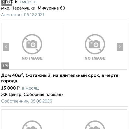
₽
5 000
в месяц
2
мкр. Черёмушки, Мичурина 60
Агентство, 06.12.2021
‹
›
2
/6
Дом 40м², 1-этажный, на длительный срок, в черте
города
₽
13 000
в месяц
ЖК Центр, Соборная площадь
Собственник, 05.08.2026