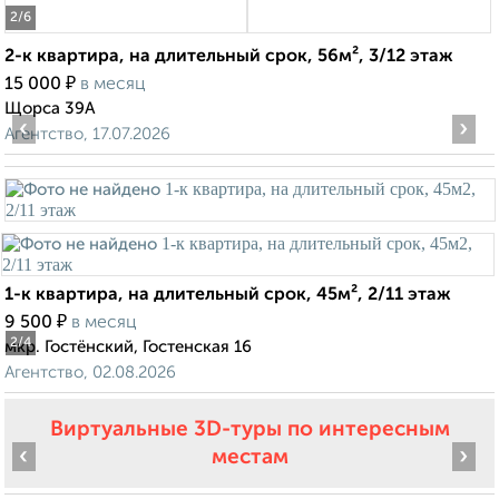
2
/6
2-к квартира, на длительный срок, 56м², 3/12 этаж
₽
15 000
в месяц
Щорса 39А
‹
›
Агентство, 17.07.2026
1-к квартира, на длительный срок, 45м², 2/11 этаж
₽
9 500
в месяц
2
/4
мкр. Гостёнский, Гостенская 16
Агентство, 02.08.2026
Виртуальные 3D-туры по интересным
‹
›
местам