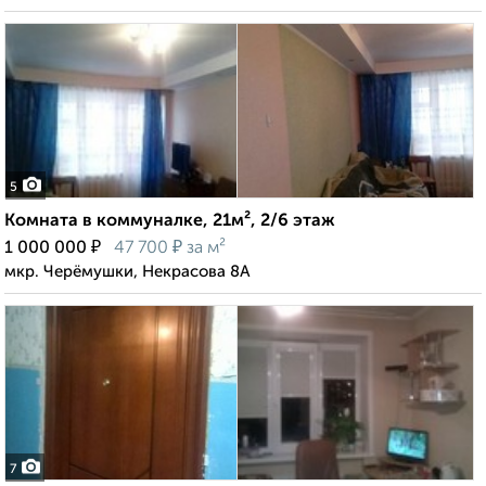
5
Комната в коммуналке, 21м², 2/6 этаж
₽
₽
1 000 000
47 700
за м²
мкр. Черёмушки, Некрасова 8А
7