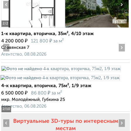
‹
›
2
/2
1-к квартира, вторичка, 35м², 4/10 этаж
₽
₽
4 200 000
121 800
за м²
‹
›
Славянская 7
Агентство, 08.08.2026
4-к квартира, вторичка, 75м², 1/9 этаж
₽
₽
6 500 000
86 800
за м²
мкр. Молодёжный, Губкина 25
Агентство, 06.08.2026
2
/10
Виртуальные 3D-туры по интересным
‹
›
местам