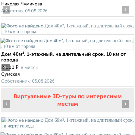
Николая Чумичова
‹
›
Агентство, 05.08.2026
Дом 40м², 1-этажный, на длительный срок, 10 км от
города
₽
8 000
в месяц
2
/2
Сумская
Собственник, 05.08.2026
Виртуальные 3D-туры по интересным
‹
›
местам