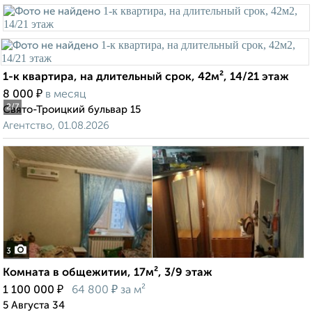
1-к квартира, на длительный срок, 42м², 14/21 этаж
₽
8 000
в месяц
2
/7
Свято-Троицкий бульвар 15
Агентство, 01.08.2026
3
Комната в общежитии, 17м², 3/9 этаж
₽
₽
1 100 000
64 800
за м²
5 Августа 34