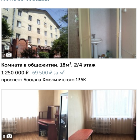
7
Комната в общежитии, 18м², 2/4 этаж
₽
₽
1 250 000
69 500
за м²
проспект Богдана Хмельницкого 135К
8