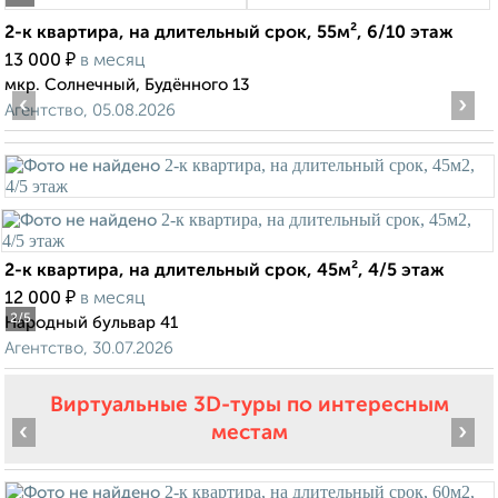
2-к квартира, на длительный срок, 55м², 6/10 этаж
₽
13 000
в месяц
мкр. Солнечный, Будённого 13
‹
›
Агентство, 05.08.2026
2-к квартира, на длительный срок, 45м², 4/5 этаж
₽
12 000
в месяц
2
/5
Народный бульвар 41
Агентство, 30.07.2026
Виртуальные 3D-туры по интересным
‹
›
местам