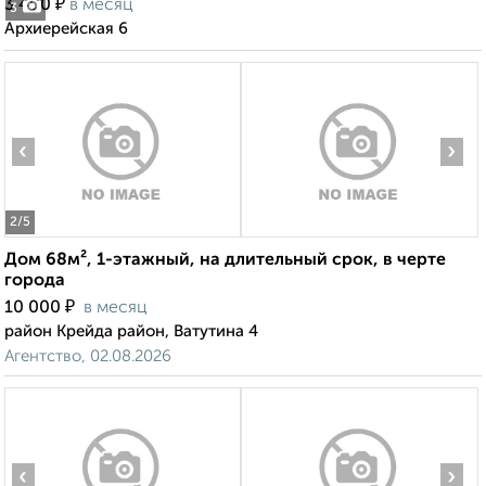
₽
3 400
в месяц
3
Архиерейская 6
‹
›
2
/5
Дом 68м², 1-этажный, на длительный срок, в черте
города
₽
10 000
в месяц
район Крейда район, Ватутина 4
Агентство, 02.08.2026
‹
›