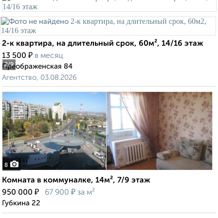
2-к квартира, на длительный срок, 60м², 14/16 этаж
₽
13 500
в месяц
2
/9
Преображенская 84
Агентство, 03.08.2026
8
Комната в коммуналке, 14м², 7/9 этаж
₽
₽
950 000
67 900
за м²
Губкина 22