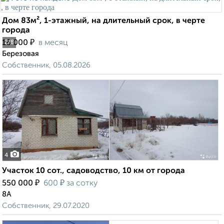
Дом 83м², 1-этажный, на длительный срок, в черте
города
₽
16 000
в месяц
2
/8
Березовая
Собственник, 05.08.2026
4
Участок 10 сот., садоводство, 10 км от города
₽
₽
550 000
600
за сотку
8А
Собственник, 29.07.2020