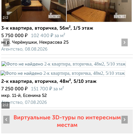
2
/2
3-к квартира, вторичка, 56м², 1/5 этаж
₽
₽
5 750 000
102 400
за м²
‹
›
мкр. Черёмушки, Некрасова 25
Агентство, 08.08.2026
2-к квартира, вторичка, 48м², 5/10 этаж
₽
₽
7 250 000
151 700
за м²
мкр. 11-й, Есенина 52
Агентство, 07.08.2026
2
/2
Виртуальные 3D-туры по интересным
‹
›
местам