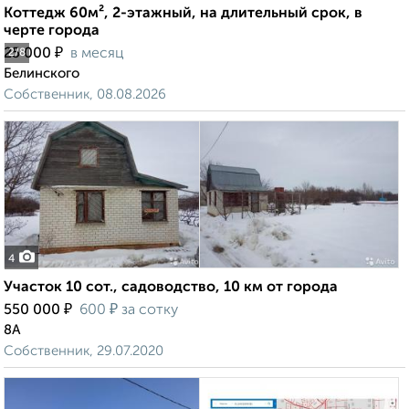
Коттедж 60м², 2-этажный, на длительный срок, в
черте города
₽
25 000
в месяц
2
/8
Белинского
Собственник, 08.08.2026
4
Участок 10 сот., садоводство, 10 км от города
₽
₽
550 000
600
за сотку
8А
Собственник, 29.07.2020