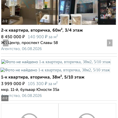
‹
›
2
/2
2-к квартира, вторичка, 60м², 3/4 этаж
₽
₽
8 450 000
140 900
за м²
‹
›
ЖК Центр, проспект Славы 58
Агентство, 06.08.2026
1-к квартира, вторичка, 38м², 5/10 этаж
₽
₽
3 999 000
105 300
за м²
мкр. 11-й, бульвар Юности 35а
Агентство, 06.08.2026
2
/2