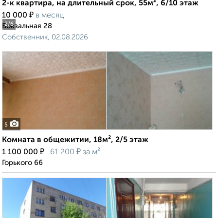
2-к квартира, на длительный срок, 55м², 6/10 этаж
₽
10 000
в месяц
2
/6
Вокзальная 28
Собственник, 02.08.2026
5
Комната в общежитии, 18м², 2/5 этаж
₽
₽
1 100 000
61 200
за м²
Горького 66