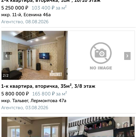
2-к квартира, вторичка, 51м², 10/10 этаж
₽
₽
5 250 000
103 400
за м²
мкр. 11-й, Есенина 46а
Агентство, 08.08.2026
‹
›
2
/2
1-к квартира, вторичка, 35м², 3/8 этаж
₽
₽
5 800 000
165 800
за м²
мкр. Тальвег, Лермонтова 47а
Агентство, 03.08.2026