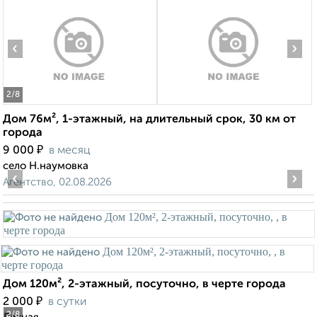
‹
›
2
/8
Дом 76м², 1-этажный, на длительный срок, 30 км от
города
₽
9 000
в месяц
село Н.наумовка
‹
›
Агентство, 02.08.2026
Дом 120м², 2-этажный, посуточно, в черте города
₽
2 000
в сутки
2
/8