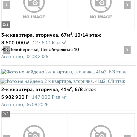
‹
›
2
/2
3-к квартира, вторичка, 67м², 10/14 этаж
₽
₽
8 600 000
127 600
за м²
‹
›
ЖК Левобережье, Левобережная 10
Агентство, 02.08.2026
2-к квартира, вторичка, 41м², 6/8 этаж
₽
₽
5 982 900
147 000
за м²
Агентство, 06.08.2026
2
/2