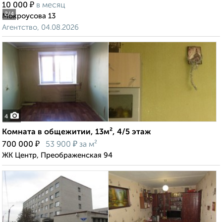
₽
10 000
в месяц
2
/4
Мокроусова 13
Агентство, 04.08.2026
4
Комната в общежитии, 13м², 4/5 этаж
₽
₽
700 000
53 900
за м²
ЖК Центр, Преображенская 94