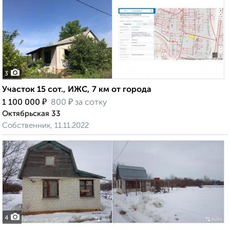
3
Участок 15 сот., ИЖС, 7 км от города
₽
₽
1 100 000
800
за сотку
Октябрьская 33
Собственник, 11.11.2022
4