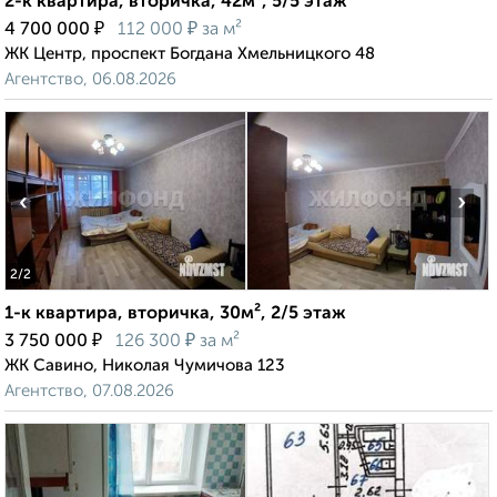
2-к квартира, вторичка, 42м², 5/5 этаж
₽
₽
4 700 000
112 000
за м²
ЖК Центр, проспект Богдана Хмельницкого 48
Агентство, 06.08.2026
‹
›
2
/2
1-к квартира, вторичка, 30м², 2/5 этаж
₽
₽
3 750 000
126 300
за м²
ЖК Савино, Николая Чумичова 123
Агентство, 07.08.2026