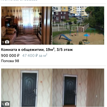
3
Комната в общежитии, 19м², 3/5 этаж
₽
₽
900 000
47 400
за м²
Попова 98
5