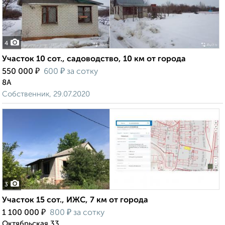
4
Участок 10 сот., садоводство, 10 км от города
₽
₽
550 000
600
за сотку
8А
Собственник, 29.07.2020
3
Участок 15 сот., ИЖС, 7 км от города
₽
₽
1 100 000
800
за сотку
Октябрьская 33