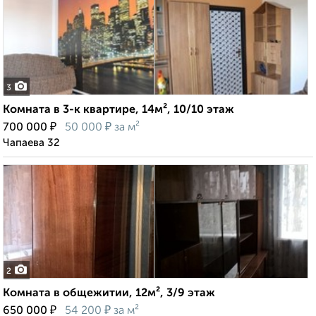
3
Комната в 3-к квартире, 14м², 10/10 этаж
₽
₽
700 000
50 000
за м²
Чапаева 32
2
Комната в общежитии, 12м², 3/9 этаж
₽
₽
650 000
54 200
за м²