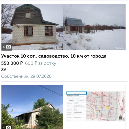
4
Участок 10 сот., садоводство, 10 км от города
₽
₽
550 000
600
за сотку
8А
Собственник, 29.07.2020
3