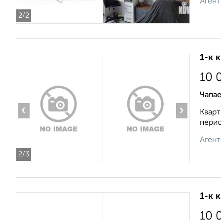
Агент
2
/2
1-к 
10 
Чапае
‹
›
Кварт
перио
Агент
2
/3
1-к 
10 