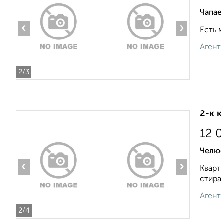
Чапае
‹
›
Есть 
Агент
2
/3
2-к 
12 
Челю
‹
›
Кварт
стира
Агент
2
/4