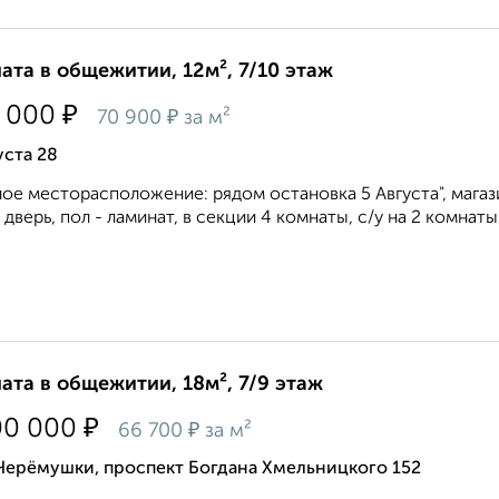
ата в общежитии, 12м², 7/10 этаж
₽
 000
₽
70 900
за м²
уста 28
ое месторасположение: рядом остановка 5 Августа", магаз
 дверь, пол - ламинат, в секции 4 комнаты, с/у на 2 комнат
ата в общежитии, 18м², 7/9 этаж
₽
00 000
₽
66 700
за м²
Черёмушки, проспект Богдана Хмельницкого 152