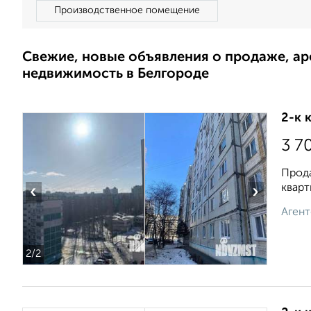
Производственное помещение
Свежие, новые объявления о продаже, а
недвижимость в Белгороде
2-к 
3 7
Прода
кварт
‹
›
Агент
2
/2