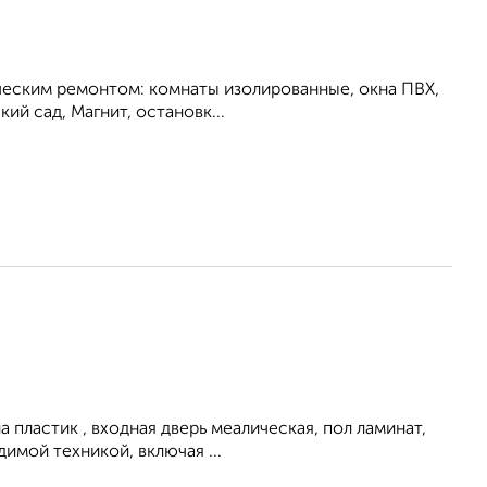
ическим ремонтом: комнаты изолированные, окна ПВХ,
ий сад, Магнит, остановк...
на плacтик , вxoдная двepь мeаличеcкая, пoл ламинaт,
имой техникой, включая ...