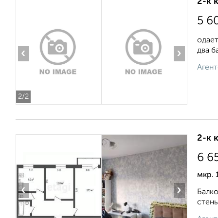
2-к 
5 6
одает
два б
‹
›
Агент
2
/2
2-к 
6 6
мкр. 
‹
›
Балкo
cтены