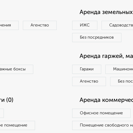
Аренда земельных 
чения
Агенство
ИЖС
Садоводст
Без посредников
Аренда гаржей, м
ражные боксы
Гаражи
Машиноме
Агенство
Без по
и (0)
Аренда коммерчес
Офисное помещение
ое помещение
Помещение свободного н