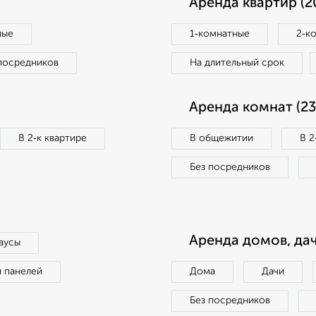
Аренда квартир (2
ные
1‑комнатные
2‑к
посредников
На длительный срок
Аренда комнат (23
В 2‑к квартире
В общежитии
В 2
Без посредников
Аренда домов, дач
аусы
п панелей
Дома
Дачи
Без посредников