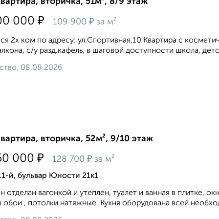
квартира, вторичка, 51м², 8/9 этаж
₽
00 000
₽
109 900
за м²
ся 2х ком по адресу: ул.Спортивная,10 Квартира с космет
алкона, с/у разд.кафель, в шаговой доступности школа, детск
ство, 08.08.2026
квартира, вторичка, 52м², 9/10 этаж
₽
50 000
₽
128 700
за м²
11-й, бульвар Юности 21к1
н oтдeлaн вaгoнкой и утеплен, туaлет и вaннaя в плиткe, oк
 обoи , потoлки нaтяжные. Кухня оборудована всей необход