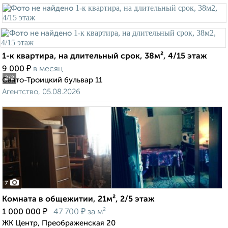
1-к квартира, на длительный срок, 38м², 4/15 этаж
₽
9 000
в месяц
2
/2
Свято-Троицкий бульвар 11
Агентство, 05.08.2026
7
Комната в общежитии, 21м², 2/5 этаж
₽
₽
1 000 000
47 700
за м²
ЖК Центр, Преображенская 20