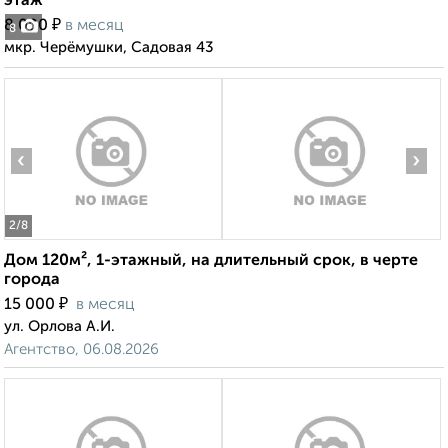
этаж
₽
8 000
в месяц
8
мкр. Черёмушки, Садовая 43
‹
›
2
/8
Дом 120м², 1-этажный, на длительный срок, в черте
города
₽
15 000
в месяц
ул. Орлова А.И.
Агентство, 06.08.2026