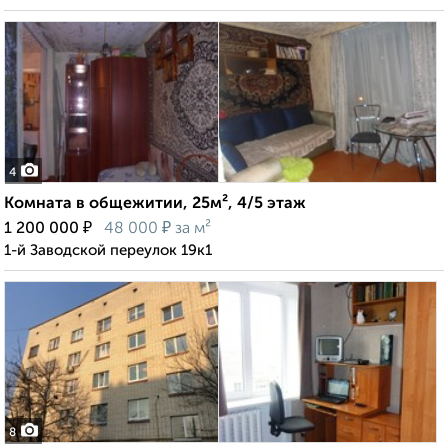
4
Комната в общежитии, 25м², 4/5 этаж
₽
₽
1 200 000
48 000
за м²
1-й Заводской переулок 19к1
8