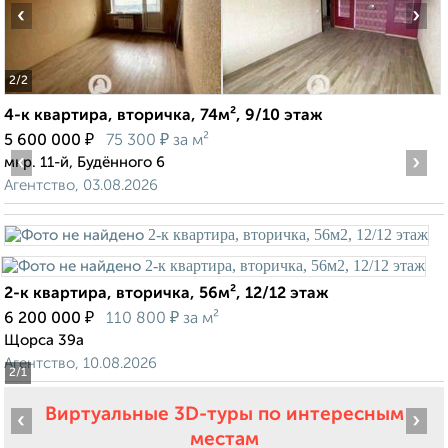
‹
›
2
/2
4-к квартира, вторичка, 74м², 9/10 этаж
₽
₽
5 600 000
75 300
за м²
‹
›
мкр. 11-й, Будённого 6
Агентство, 03.08.2026
2-к квартира, вторичка, 56м², 12/12 этаж
₽
₽
6 200 000
110 800
за м²
Щорса 39а
Агентство, 10.08.2026
2
/1
Виртуальные 3D-туры по интересным
‹
›
местам