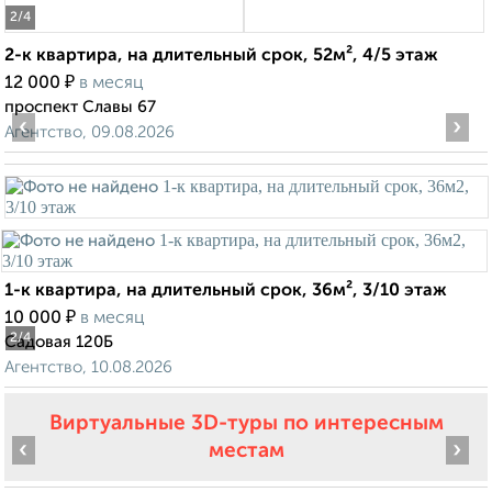
2
/4
2-к квартира, на длительный срок, 52м², 4/5 этаж
₽
12 000
в месяц
проспект Славы 67
‹
›
Агентство, 09.08.2026
1-к квартира, на длительный срок, 36м², 3/10 этаж
₽
10 000
в месяц
2
/4
Садовая 120Б
Агентство, 10.08.2026
Виртуальные 3D-туры по интересным
‹
›
местам