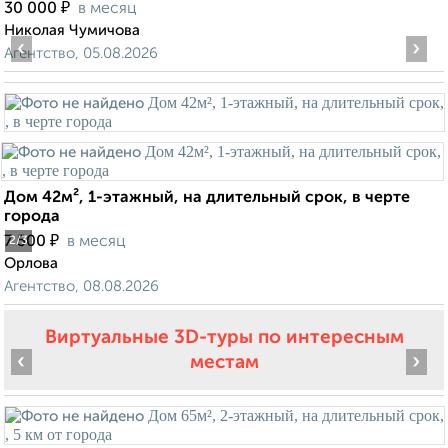
₽
30 000
в месяц
Николая Чумичова
‹
›
Агентство, 05.08.2026
Дом 42м², 1-этажный, на длительный срок, в черте
города
₽
7 500
в месяц
2
/3
Орлова
Агентство, 08.08.2026
Виртуальные 3D-туры по интересным
‹
›
местам