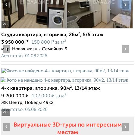
‹
›
2
/2
Студия квартира, вторичка, 26м², 5/5 этаж
₽
₽
3 950 000
150 800
за м²
‹
›
мкр. Новая жизнь, Семейная 9
Агентство, 01.08.2026
4-к квартира, вторичка, 90м², 13/14 этаж
₽
₽
9 200 000
102 000
за м²
ЖК Центр, Победы 49к2
Агентство, 05.08.2026
2
/2
Виртуальные 3D-туры по интересным
‹
›
местам