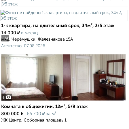
1-к квартира, на длительный срок, 34м², 3/5 этаж
₽
14 000
в месяц
2
/4
мкр. Черёмушки, Железнякова 15А
Агентство, 07.08.2026
6
Комната в общежитии, 12м², 5/9 этаж
₽
₽
800 000
66 700
за м²
ЖК Центр, Соборная площадь 1