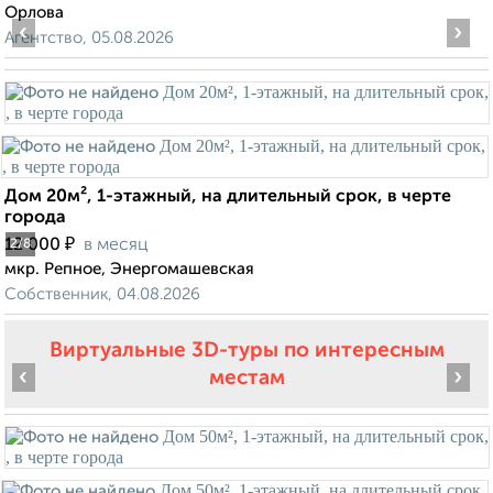
Орлова
‹
›
Агентство, 05.08.2026
Дом 20м², 1-этажный, на длительный срок, в черте
города
₽
12 000
в месяц
2
/8
мкр. Репное, Энергомашевская
Собственник, 04.08.2026
Виртуальные 3D-туры по интересным
‹
›
местам