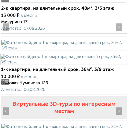
2-к квартира, на длительный срок, 48м², 3/5 этаж
₽
13 000
в месяц
Мичурина 17
‹
›
Агентство, 07.08.2026
1-к квартира, на длительный срок, 36м², 3/9 этаж
₽
10 000
в месяц
2
/3
Николая Чумичова 129
Агентство, 06.08.2026
Виртуальные 3D-туры по интересным
‹
›
местам