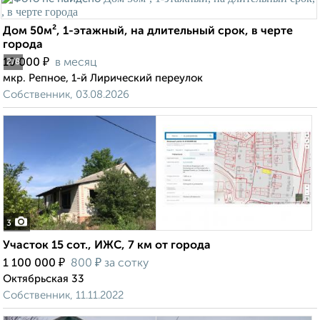
Дом 50м², 1-этажный, на длительный срок, в черте
города
₽
10 000
в месяц
2
/8
мкр. Репное, 1-й Лирический переулок
Собственник, 03.08.2026
3
Участок 15 сот., ИЖС, 7 км от города
₽
₽
1 100 000
800
за сотку
Октябрьская 33
Собственник, 11.11.2022