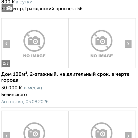
₽
800
в сутки
ЖК Центр, Гражданский проспект 56
3
‹
›
2
/8
Дом 100м², 2-этажный, на длительный срок, в черте
города
₽
30 000
в месяц
Белинского
Агентство, 05.08.2026
‹
›