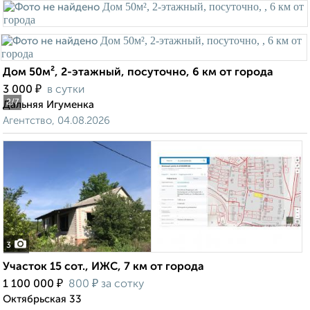
Дом 50м², 2-этажный, посуточно, 6 км от города
₽
3 000
в сутки
2
/7
Дальняя Игуменка
Агентство, 04.08.2026
3
Участок 15 сот., ИЖС, 7 км от города
₽
₽
1 100 000
800
за сотку
Октябрьская 33