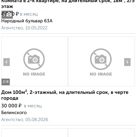
Комната в 2-к квартире, на длительный срок, 18м², 2/5
этаж
₽
4 000
в месяц
5
Народный бульвар 63А
Агентство, 10.05.2022
‹
›
2
/8
Дом 100м², 2-этажный, на длительный срок, в черте
города
₽
30 000
в месяц
Белинского
Агентство, 05.08.2026