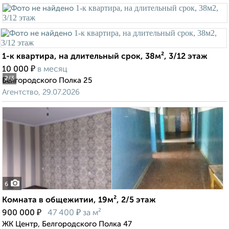
1-к квартира, на длительный срок, 38м², 3/12 этаж
₽
10 000
в месяц
2
/3
Белгородского Полка 25
Агентство, 29.07.2026
6
Комната в общежитии, 19м², 2/5 этаж
₽
₽
900 000
47 400
за м²
ЖК Центр, Белгородского Полка 47