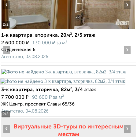
‹
›
2
/2
1-к квартира, вторичка, 20м², 2/5 этаж
₽
₽
2 600 000
130 000
за м²
‹
›
Студенческая 6
Агентство, 03.08.2026
3-к квартира, вторичка, 82м², 3/4 этаж
₽
₽
7 700 000
93 600
за м²
ЖК Центр, проспект Славы 65/36
Агентство, 04.08.2026
2
/2
Виртуальные 3D-туры по интересным
‹
›
местам