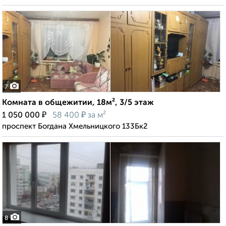
7
Комната в общежитии, 18м², 3/5 этаж
₽
₽
1 050 000
58 400
за м²
проспект Богдана Хмельницкого 133Бк2
8