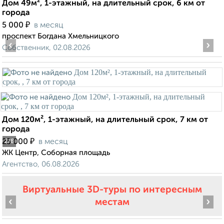
Дом 49м², 1-этажный, на длительный срок, 6 км от
города
₽
5 000
в месяц
проспект Богдана Хмельницкого
‹
›
Собственник, 02.08.2026
Дом 120м², 1-этажный, на длительный срок, 7 км от
города
₽
25 000
в месяц
2
/8
ЖК Центр, Соборная площадь
Агентство, 06.08.2026
Виртуальные 3D-туры по интересным
‹
›
местам