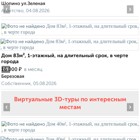
Шопино ул.Зеленая
‹
›
Агентство, 04.08.2026
Дом 83м², 1-этажный, на длительный срок, в черте
города
₽
16 000
в месяц
2
/8
Березовая
Собственник, 05.08.2026
Виртуальные 3D-туры по интересным
‹
›
местам