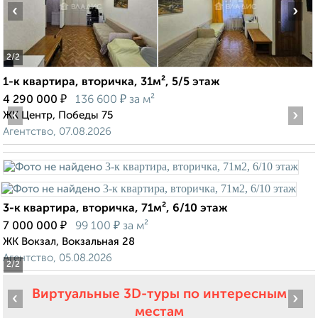
‹
›
2
/2
1-к квартира, вторичка, 31м², 5/5 этаж
₽
₽
4 290 000
136 600
за м²
‹
›
ЖК Центр, Победы 75
Агентство, 07.08.2026
3-к квартира, вторичка, 71м², 6/10 этаж
₽
₽
7 000 000
99 100
за м²
ЖК Вокзал, Вокзальная 28
Агентство, 05.08.2026
2
/2
Виртуальные 3D-туры по интересным
‹
›
местам