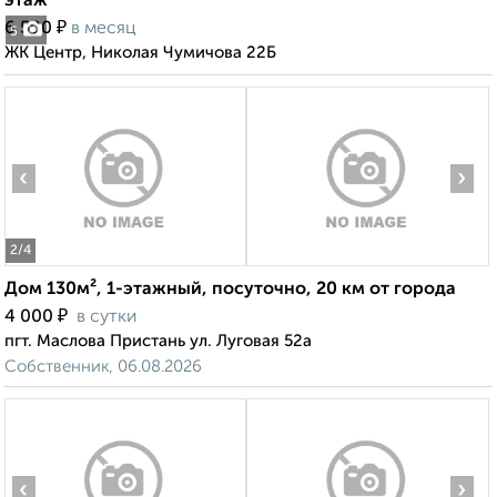
этаж
₽
6 500
в месяц
5
ЖК Центр, Николая Чумичова 22Б
‹
›
2
/4
Дом 130м², 1-этажный, посуточно, 20 км от города
₽
4 000
в сутки
пгт. Маслова Пристань ул. Луговая 52а
Собственник, 06.08.2026
‹
›