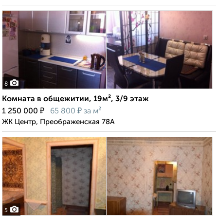
8
Комната в общежитии, 19м², 3/9 этаж
₽
₽
1 250 000
65 800
за м²
ЖК Центр, Преображенская 78А
5