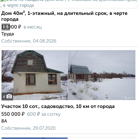
Дом 40м², 1-этажный, на длительный срок, в черте
города
₽
13 000
в месяц
2
/6
Труда
Собственник, 04.08.2026
4
Участок 10 сот., садоводство, 10 км от города
₽
₽
550 000
600
за сотку
8А
Собственник, 29.07.2020