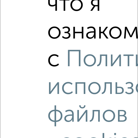
что я
2
/2
ознаком
3-к квартира, вторичка, 61м², 3/9 этаж
₽
₽
6 025 000
99 300
за м²
мкр. 10-й, Губкина 29
с
Полит
Агентство, 02.08.2026
использ
‹
›
файлов
2
/2
3-к квартира, вторичка, 60м², 7/9 этаж
₽
₽
6 750 000
112 400
за м²
мкр. 10-й, Губкина 39