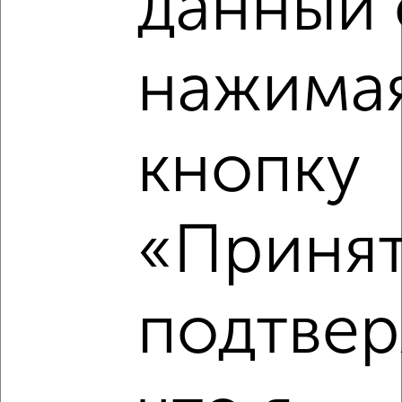
данный 
₽
₽
5 800 000
96 700
за м²
мкр. 10-й, Губкина 29
Агентство, 05.08.2026
нажимая
‹
›
кнопку
2
/2
«Принят
3-к квартира, вторичка, 60м², 2/9 этаж
₽
₽
5 600 000
94 200
за м²
мкр. 10-й, 60 лет Октября 11
Собственник, 02.08.2026
подтве
‹
›