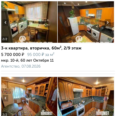
‹
›
2
/2
3-к квартира, вторичка, 60м², 2/9 этаж
₽
₽
5 700 000
95 000
за м²
мкр. 10-й, 60 лет Октября 11
Агентство, 07.08.2026
‹
›
2
/2