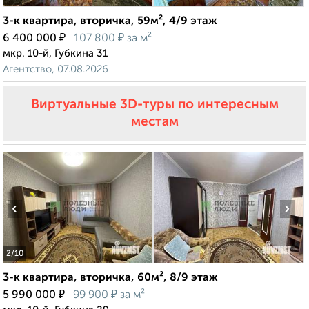
3-к квартира, вторичка, 59м², 4/9 этаж
₽
₽
6 400 000
107 800
за м²
мкр. 10-й, Губкина 31
Агентство, 07.08.2026
Виртуальные 3D-туры по интересным
местам
‹
›
2
/10
3-к квартира, вторичка, 60м², 8/9 этаж
₽
₽
5 990 000
99 900
за м²