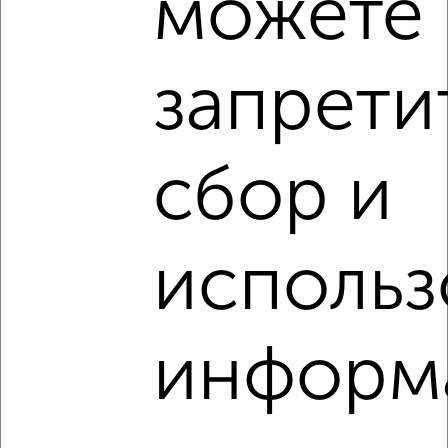
можете
‹
›
запрети
2
/2
3-к квартира, вторичка, 98м², 12/14 этаж
₽
₽
сбор и
10 500 000
107 700
за м²
мкр. 10-й, 60 лет Октября 12а
Агентство, 30.07.2026
использ
1 / 1
Как купить трехкомнатную квартиру, микрорайон 10-й в
информ
Белгороде на сайте Белгород-недвижимость?
Используя удобную форму поиска с множеством
фильтров и сортировкой по параметрам, вы можете
подобрать для покупки трехкомнатную квартиру,