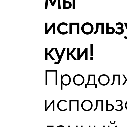
Мы
‹
›
использ
2
/2
3-к квартира, вторичка, 100м², 1/10 этаж
куки!
₽
₽
8 990 000
89 900
за м²
мкр. 10-й, 60 лет Октября 2а
Агентство, 06.08.2026
Продол
‹
›
использ
2
/10
3-к квартира, вторичка, 60м², 1/9 этаж