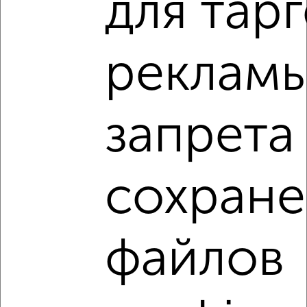
для тар
микрорайон 10-й в Белгороде.
Найденные предложения: 36 объявлений, можно
посмотреть в виде списка или на карте, с описанием,
рекламы
расположением, ценой и другими подробностями.
Подберите подходящую недвижимость из предложений
от собственников, риэлторов, застройщиков и агенств
недвижимости, связаться с ними можно по телефону или
запрета
написать сообщение в любом удобном для вас
мессенджере, это безопасно и бесплатно.
Для покупки квартиры доступна ипотека от крупнейших
сохране
банков России: СберБанк, ВТБ, Альфа-Банк,
Россельхозбанк, Совкомбанк, Т-Банк, Росбанк, Почта
Банк на сумму от 400 000 до 120 000 000 рублей сроком
до 30 лет.
файлов
Сайт работает во многих городах России.
Сколько стоит купить трехкомнатную квартиру в
Белгороде?