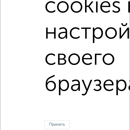
cookies 
Цена недвижимости: мин. от
5600000
руб. до макс.
10700000
руб.
Средняя цена:
6744166
руб.
настрой
Цена за м2: от
94915
руб. до
107000
руб.
Средняя цена за м2:
102184
руб.
своего
Площадь: от
59
м2 до
100
м2
Средняя площадь:
66
м2
браузер
↑ НАВЕРХ К МЕНЮ
Однокомнатные
Двухкомнатные
Трехкомнатные
4‑комнатные
Квартиры студии
От застройщика
Без посредников
Вторичное жилье
В новостройке
В строящемся доме
В новом доме
Контакты
Политика конфиденциальности
Принять
Пользовательское соглашение
Белгород, улица Победы 83б