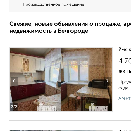
Производственное помещение
Свежие, новые объявления о продаже, а
недвижимость в Белгороде
2-к 
4 7
ЖК Ц
‹
›
Прода
сада,
Агент
2
/2