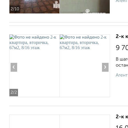
Агент
2
/10
2-к 
9 7
В шаг
остан
‹
›
Агент
2
/2
2-к 