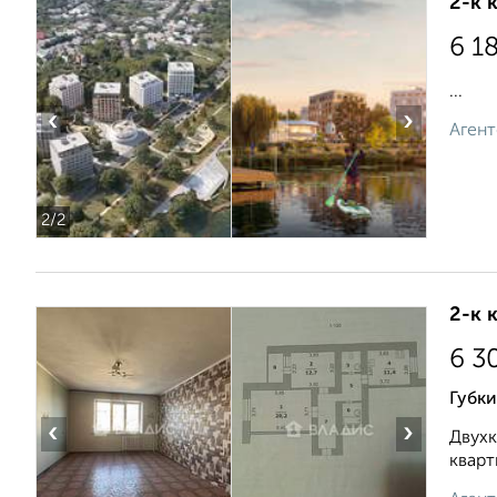
2-к 
6 1
...
‹
›
Агент
2
/2
2-к 
6 3
Губки
‹
›
Двухк
кварт