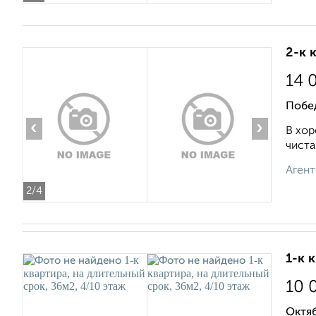
2-к 
14 
Побе
‹
›
В хор
чиста
Агент
2
/4
1-к 
10 
Октяб