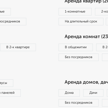
Аренда квартир (2
ные
1‑комнатные
2‑к
посредников
На длительный срок
Аренда комнат (23
В 2‑к квартире
В общежитии
В 2
Без посредников
Аренда домов, дач
аусы
п панелей
Дома
Дачи
Без посредников