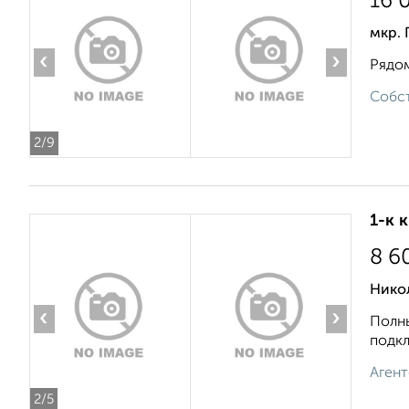
16 
мкр. 
‹
›
Рядом
Собст
2
/9
1-к 
8 6
Нико
‹
›
Полны
подкл
Агент
2
/5