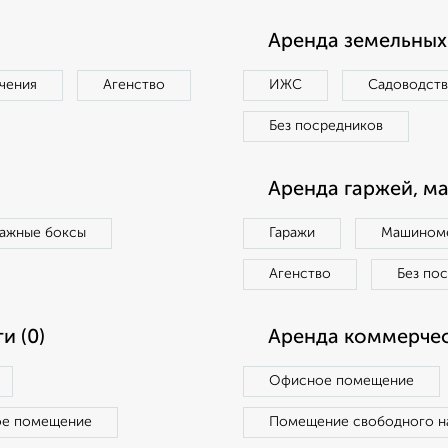
Аренда земельных 
чения
Агенство
ИЖС
Садоводст
Без посредников
Аренда гаржей, м
ражные боксы
Гаражи
Машиноме
Агенство
Без по
и (0)
Аренда коммерчес
Офисное помещение
ое помещение
Помещение свободного н